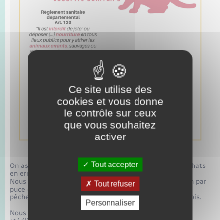
Ce site utilise des
cookies et vous donne
le contrôle sur ceux
que vous souhaitez
activer
Tout accepter
On assiste actuellement à une explosion du nombre de chats
en errance sur notre commune.
Nous vous rappelons l’obligation légale de l’identification par
Tout refuser
puce électronique (article L212-10 du code rural et de la
pêche maritime) de tous les chats avant l’âge de sept mois.
Personnaliser
Nous ne saurions trop insister sur la nécessité de la