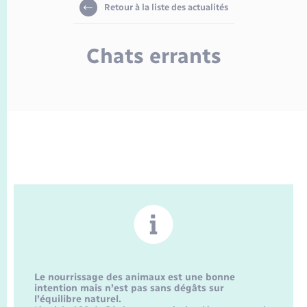
Enfants – Jeunes
Retour à la liste des actualités
Travaux - Autorisation d’occupation de l’espace
public
Transports scolaires
Mariage – PACS
Agenda
Etat-civil - Papiers - Citoyenneté
Chats errants
Parrainage civil
Plan interactif
Logement - Urbanisme
Recensement
La Communauté de communes
Nouvel habitant
Concessions funéraires
Numérique
Organisation d’événement
Sécurité - Prévention
Seniors
Le nourrissage des animaux est une bonne
intention mais n’est pas sans dégâts sur
l’équilibre naturel.