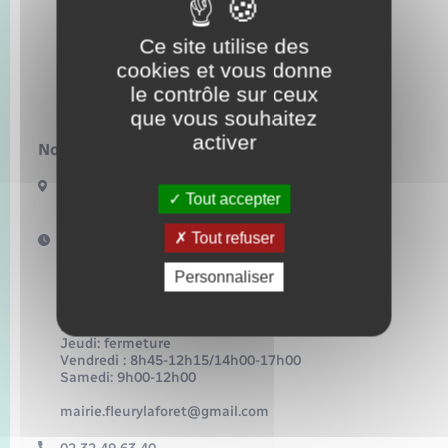
Transports
Ce site utilise des
Voirie et espace public
cookies et vous donne
le contrôle sur ceux
que vous souhaitez
activer
Nous contacter :
8 Place de l’église
Tout accepter
27480 Fleury-la-Forêt
Tout refuser
Horaires d'ouverture :
Horaires d’ouverture au public de la mairie et de
l’agence postale :
Personnaliser
Lundi: 8h45-12h15/14h00-17h00
Mardi: 8h45-12h15/14h00-17h00
Mercredi: 8h45-12h15/14h00-17h00
Jeudi: fermeture
Vendredi : 8h45-12h15/14h00-17h00
Samedi: 9h00-12h00
mairie.fleurylaforet@gmail.com