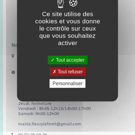
Transports
Ce site utilise des
Voirie et espace public
cookies et vous donne
le contrôle sur ceux
que vous souhaitez
activer
Nous contacter :
8 Place de l’église
Tout accepter
27480 Fleury-la-Forêt
Tout refuser
Horaires d'ouverture :
Horaires d’ouverture au public de la mairie et de
l’agence postale :
Personnaliser
Lundi: 8h45-12h15/14h00-17h00
Mardi: 8h45-12h15/14h00-17h00
Mercredi: 8h45-12h15/14h00-17h00
Jeudi: fermeture
Vendredi : 8h45-12h15/14h00-17h00
Samedi: 9h00-12h00
mairie.fleurylaforet@gmail.com