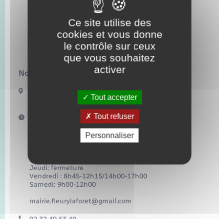
Transports
Ce site utilise des
Voirie et espace public
cookies et vous donne
le contrôle sur ceux
que vous souhaitez
activer
Nous contacter :
8 Place de l’église
Tout accepter
27480 Fleury-la-Forêt
Tout refuser
Horaires d'ouverture :
Horaires d’ouverture au public de la mairie et de
l’agence postale :
Personnaliser
Lundi: 8h45-12h15/14h00-17h00
Mardi: 8h45-12h15/14h00-17h00
Mercredi: 8h45-12h15/14h00-17h00
Jeudi: fermeture
Vendredi : 8h45-12h15/14h00-17h00
Samedi: 9h00-12h00
mairie.fleurylaforet@gmail.com