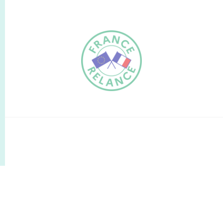
FR
EN
Traduction du
DE
site automatisée