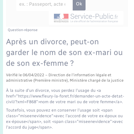
Enfants – Jeunes
Travaux - Autorisation d’occupation de l’espace
public
Transports scolaires
Mariage – PACS
Agenda
Etat-civil - Papiers - Citoyenneté
Parrainage civil
Plan interactif
Question-réponse
Logement - Urbanisme
Après un divorce, peut-on
Recensement
La Communauté de communes
garder le nom de son ex-mari ou
Nouvel habitant
de son ex-femme ?
Concessions funéraires
Numérique
Vérifié le 06/04/2022 – Direction de l'information légale et
administrative (Première ministre), Ministère chargé de la justice
Organisation d’événement
À la suite d'un divorce, vous perdez l'usage du <a
href="https://www.fleury-la-foret.fr/demander-un-acte-detat-
Sécurité - Prévention
civil/?xml=F868">nom de votre mari ou de votre femme</a>.
Toutefois, vous pouvez en conserver l'usage soit <span
class="miseenevidence">avec l'accord de votre ex-époux ou
Seniors
ex-épouse</span>, soit <span class="miseenevidence">avec
l'accord du juge</span>.