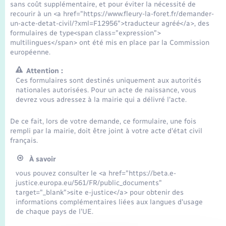
Transports
sans coût supplémentaire, et pour éviter la nécessité de
recourir à un <a href="https://www.fleury-la-foret.fr/demander-
un-acte-detat-civil/?xml=F12956">traducteur agréé</a>, des
Voirie et espace public
formulaires de type<span class="expression">
multilingues</span> ont été mis en place par la Commission
européenne.
Attention :
Ces formulaires sont destinés uniquement aux autorités
nationales autorisées. Pour un acte de naissance, vous
devrez vous adressez à la mairie qui a délivré l'acte.
De ce fait, lors de votre demande, ce formulaire, une fois
rempli par la mairie, doit être joint à votre acte d'état civil
français.
À savoir
vous pouvez consulter le <a href="https://beta.e-
justice.europa.eu/561/FR/public_documents"
target="_blank">site e-justice</a> pour obtenir des
informations complémentaires liées aux langues d'usage
de chaque pays de l'UE.