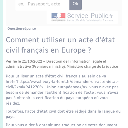
Enfants – Jeunes
Travaux - Autorisation d’occupation de l’espace
public
Transports scolaires
Mariage – PACS
Agenda
Etat-civil - Papiers - Citoyenneté
Parrainage civil
Plan interactif
Question-réponse
Logement - Urbanisme
Comment utiliser un acte d'état
Recensement
La Communauté de communes
civil français en Europe ?
Nouvel habitant
Concessions funéraires
Vérifié le 21/10/2022 – Direction de l'information légale et
Numérique
administrative (Première ministre), Ministère chargé de la justice
Pour utiliser un acte d'état civil français au sein de <a
Organisation d’événement
href="https://www.fleury-la-foret.fr/demander-un-acte-detat-
civil/?xml=R41270">l'Union européenne</a>, vous n'avez pas
besoin de demander l'authentification de l'acte : vous n'avez
Sécurité - Prévention
pas à obtenir la certification du pays européen où vous
résidez.
Toutefois, l'acte d'état civil doit être rédigé dans la langue du
Seniors
pays.
Pour vous aider à obtenir une traduction de votre document,