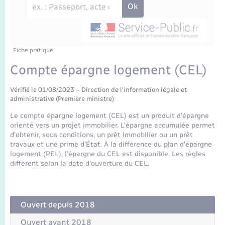
Enfants – Jeunes
Travaux - Autorisation d’occupation de l’espace
public
Transports scolaires
Mariage – PACS
Agenda
Etat-civil - Papiers - Citoyenneté
Parrainage civil
Plan interactif
Fiche pratique
Logement - Urbanisme
Compte épargne logement (CEL)
Recensement
La Communauté de communes
Nouvel habitant
Vérifié le 01/08/2023 – Direction de l'information légale et
administrative (Première ministre)
Concessions funéraires
Numérique
Le compte épargne logement (CEL) est un produit d'épargne
orienté vers un projet immobilier. L'épargne accumulée permet
d'obtenir, sous conditions, un prêt immobilier ou un prêt
Organisation d’événement
travaux et une prime d’État. À la différence du plan d'épargne
logement (PEL), l'épargne du CEL est disponible. Les règles
diffèrent selon la date d'ouverture du CEL.
Sécurité - Prévention
Seniors
Ouvert depuis 2018
Ouvert avant 2018