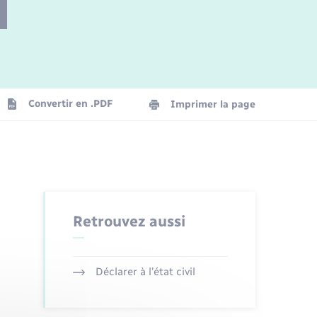
Parrainage civil
Plan interactif
Logement - Urbanisme
Convertir en .PDF
Imprimer la page
Organisation d’événement
Transports
Retrouvez aussi
Déclarer à l’état civil