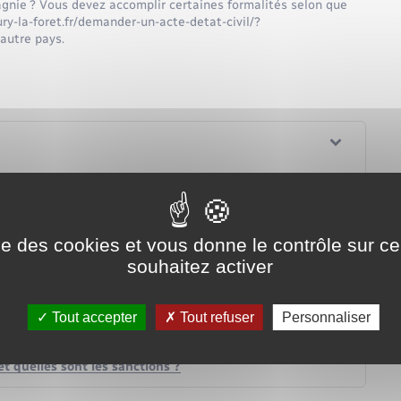
nie ? Vous devez accomplir certaines formalités selon que
ry-la-foret.fr/demander-un-acte-detat-civil/?
autre pays.
ise des cookies et vous donne le contrôle sur 
souhaitez activer
Tout accepter
Tout refuser
Personnaliser
 compagnie ?
mal de compagnie ?
 quelles sont les sanctions ?