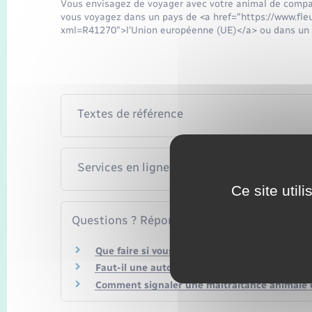
Vous envisagez de voyager avec votre animal de compag
vous voyagez dans un pays de <a href="https://www.fleu
xml=R41270">l'Union européenne (UE)</a> ou dans un 
Textes de référence
Services en ligne et formulaires
Ce site util
Questions ? Réponses !
Que faire si vous avez perdu votre animal de
Faut-il une autorisation pour détenir un ani
Comment signaler une maltraitance animale et