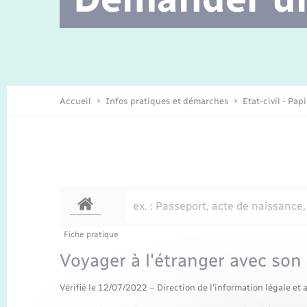
Location de 2 roues
Etat civil
Conseil municipal
Petite enfance
Travaux - Autorisation d’occupation
Enfants – Jeunes
de l’espace public
Recensement
La Communauté de communes
Accueil
Infos pratiques et démarches
Etat-civil - Pap
Nouvel habitant
Sécurité - Prévention
Voirie et espace public
Fiche pratique
Voyager à l'étranger avec so
Vérifié le 12/07/2022 – Direction de l'information légale et 