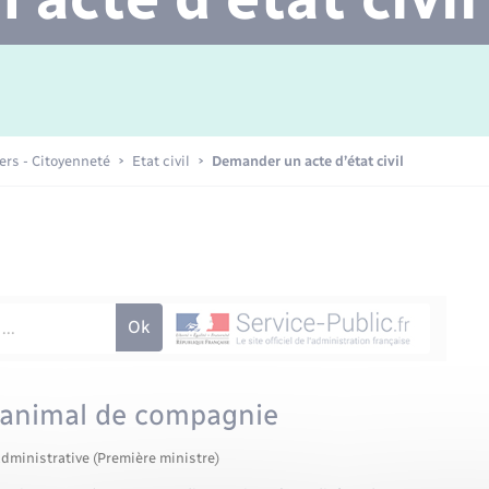
Transports scolaires
Mariage – PACS
Agenda
Etat-civil - Papiers -
Citoyenneté
Concessions funéraires
iers - Citoyenneté
Etat civil
Demander un acte d’état civil
Numérique
Seniors
n animal de compagnie
administrative (Première ministre)