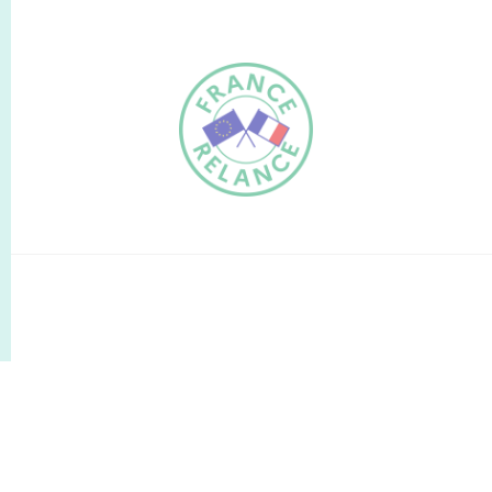
FR
EN
Traduction du
DE
site automatisée