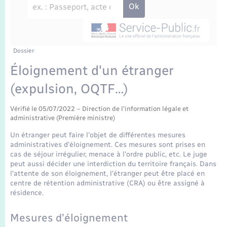
Enfants – Jeunes
Travaux - Autorisation d’occupation de l’espace
public
Transports scolaires
Mariage – PACS
Agenda
Etat-civil - Papiers - Citoyenneté
Parrainage civil
Plan interactif
Dossier
Logement - Urbanisme
Éloignement d'un étranger
Recensement
La Communauté de communes
(expulsion, OQTF…)
Nouvel habitant
Concessions funéraires
Vérifié le 05/07/2022 – Direction de l'information légale et
Numérique
administrative (Première ministre)
Un étranger peut faire l'objet de différentes mesures
Organisation d’événement
administratives d'éloignement. Ces mesures sont prises en
cas de séjour irrégulier, menace à l'ordre public, etc. Le juge
peut aussi décider une interdiction du territoire français. Dans
Sécurité - Prévention
l'attente de son éloignement, l'étranger peut être placé en
centre de rétention administrative (CRA) ou être assigné à
résidence.
Seniors
Mesures d'éloignement