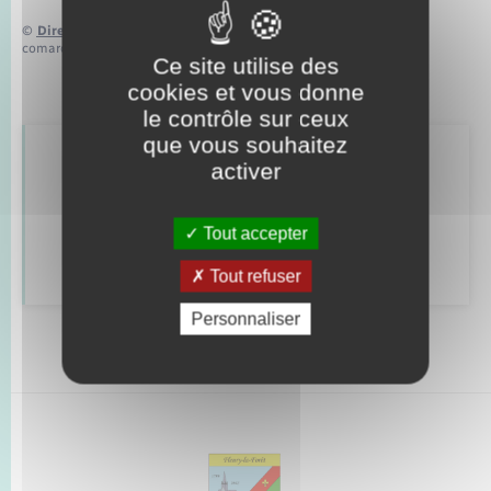
©
Direction de l’information légale et administrative
comarquage developpé par
baseo.io
Ce site utilise des
cookies et vous donne
le contrôle sur ceux
que vous souhaitez
Retrouvez aussi
activer
Tout accepter
Déclarer à l’état civil
Tout refuser
Personnaliser