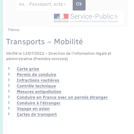
Enfants – Jeunes
Travaux - Autorisation d’occupation de l’espace
public
Transports scolaires
Mariage – PACS
Agenda
Etat-civil - Papiers - Citoyenneté
Parrainage civil
Plan interactif
Thème
Logement - Urbanisme
Transports – Mobilité
Recensement
La Communauté de communes
Nouvel habitant
Vérifié le 12/07/2022 – Direction de l'information légale et
administrative (Première ministre)
Concessions funéraires
Numérique
Carte grise
Permis de conduire
Infractions routières
Organisation d’événement
Contrôle technique
Mesures antipollution
Conduire en France avec un permis étranger
Sécurité - Prévention
Conduire à l'étranger
Voyage en avion
Cartes de transport
Seniors