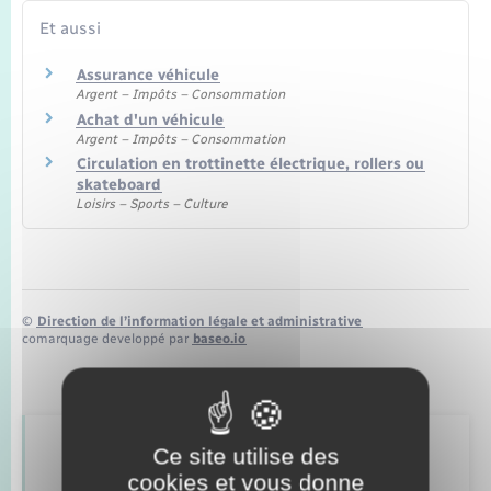
Transports
Et aussi
Voirie et espace public
Assurance véhicule
Argent – Impôts – Consommation
Achat d'un véhicule
Argent – Impôts – Consommation
Circulation en trottinette électrique, rollers ou
skateboard
Loisirs – Sports – Culture
©
Direction de l’information légale et administrative
comarquage developpé par
baseo.io
Ce site utilise des
Retrouvez aussi
cookies et vous donne