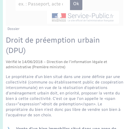
Enfants – Jeunes
Travaux - Autorisation d’occupation de l’espace
public
Transports scolaires
Mariage – PACS
Agenda
Etat-civil - Papiers - Citoyenneté
Parrainage civil
Plan interactif
Dossier
Logement - Urbanisme
Droit de préemption urbain
Recensement
La Communauté de communes
(DPU)
Nouvel habitant
Concessions funéraires
Vérifié le 14/06/2018 – Direction de l'information légale et
Numérique
administrative (Première ministre)
Le propriétaire d'un bien situé dans une zone définie par une
Organisation d’événement
collectivité (commune ou établissement public de coopération
intercommunale) en vue de la réalisation d'opérations
d'aménagement urbain doit, en priorité, proposer la vente du
Sécurité - Prévention
bien à cette collectivité. C'est ce que l'on appelle le <span
class="expression">droit de préemption</span>. Le
propriétaire du bien n'est donc pas libre de vendre son bien à
Seniors
l'acquéreur de son choix.
Vente d'un bien immobilier situé dans une zone de