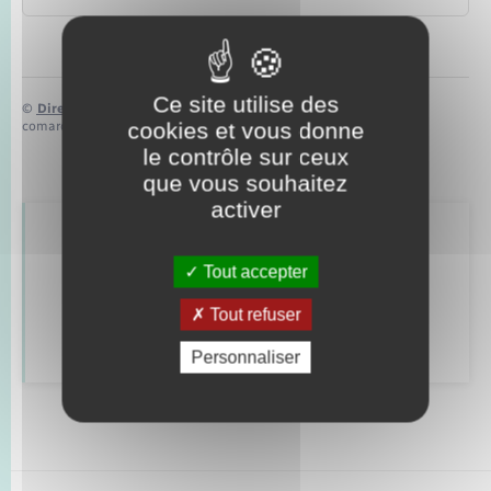
Ce site utilise des
©
Direction de l’information légale et administrative
cookies et vous donne
comarquage developpé par
baseo.io
le contrôle sur ceux
que vous souhaitez
activer
Retrouvez aussi
Tout accepter
Tout refuser
Déclarer à l’état civil
Personnaliser