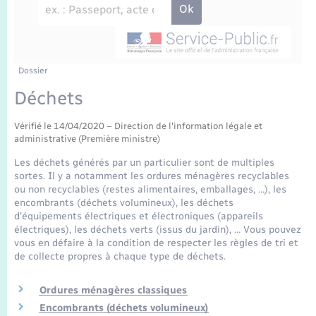
Enfants – Jeunes
Travaux - Autorisation d’occupation de l’espace
public
Transports scolaires
Mariage – PACS
Agenda
Etat-civil - Papiers - Citoyenneté
Parrainage civil
Plan interactif
Dossier
Logement - Urbanisme
Déchets
Recensement
La Communauté de communes
Nouvel habitant
Vérifié le 14/04/2020 – Direction de l'information légale et
administrative (Première ministre)
Concessions funéraires
Numérique
Les déchets générés par un particulier sont de multiples
sortes. Il y a notamment les ordures ménagères recyclables
ou non recyclables (restes alimentaires, emballages, …), les
Organisation d’événement
encombrants (déchets volumineux), les déchets
d'équipements électriques et électroniques (appareils
électriques), les déchets verts (issus du jardin), … Vous pouvez
Sécurité - Prévention
vous en défaire à la condition de respecter les règles de tri et
de collecte propres à chaque type de déchets.
Seniors
Ordures ménagères classiques
Encombrants (déchets volumineux)