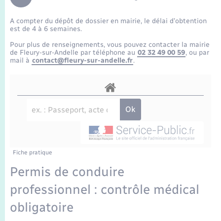
Enfants – Jeunes
Travaux - Autorisation d’occupation de l’espace
public
A compter du dépôt de dossier en mairie, le délai d’obtention
Transports scolaires
Mariage – PACS
Agenda
Etat-civil - Papiers - Citoyenneté
est de 4 à 6 semaines.
Pour plus de renseignements, vous pouvez contacter la mairie
Parrainage civil
Plan interactif
de Fleury-sur-Andelle par téléphone au
02 32 49 00 59
, ou par
Logement - Urbanisme
mail à
contact@fleury-sur-andelle.fr
.
Recensement
La Communauté de communes
Nouvel habitant
Concessions funéraires
Numérique
Organisation d’événement
Fiche pratique
Sécurité - Prévention
Permis de conduire
professionnel : contrôle médical
Seniors
obligatoire