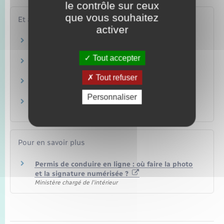
le contrôle sur ceux
que vous souhaitez
Et aussi
activer
Permis de conduire
Transports – Mobilité
Tout accepter
Transports
Secteurs d'activité
Tout refuser
Taxis
Argent – Impôts – Consommation
Personnaliser
Ambulance et véhicule sanitaire léger (VSL)
Secteurs d'activité
Pour en savoir plus
Permis de conduire en ligne : où faire la photo
et la signature numérisée ?
Ministère chargé de l'intérieur