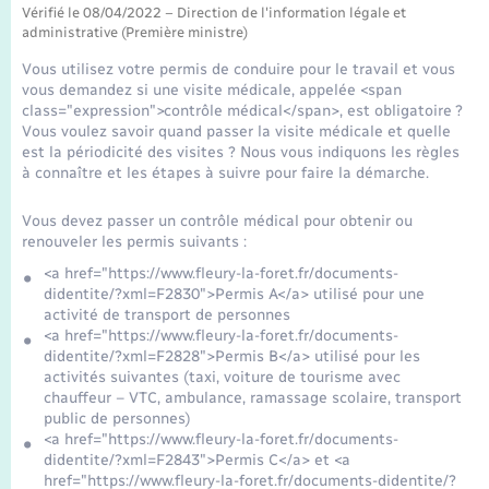
Transports
Vérifié le 08/04/2022 – Direction de l'information légale et
administrative (Première ministre)
Voirie et espace public
Vous utilisez votre permis de conduire pour le travail et vous
vous demandez si une visite médicale, appelée <span
class="expression">contrôle médical</span>, est obligatoire ?
Vous voulez savoir quand passer la visite médicale et quelle
est la périodicité des visites ? Nous vous indiquons les règles
à connaître et les étapes à suivre pour faire la démarche.
Vous devez passer un contrôle médical pour obtenir ou
renouveler les permis suivants :
<a href="https://www.fleury-la-foret.fr/documents-
didentite/?xml=F2830">Permis A</a> utilisé pour une
activité de transport de personnes
<a href="https://www.fleury-la-foret.fr/documents-
didentite/?xml=F2828">Permis B</a> utilisé pour les
activités suivantes (taxi, voiture de tourisme avec
chauffeur – VTC, ambulance, ramassage scolaire, transport
public de personnes)
<a href="https://www.fleury-la-foret.fr/documents-
didentite/?xml=F2843">Permis C</a> et <a
href="https://www.fleury-la-foret.fr/documents-didentite/?