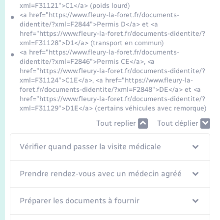
xml=F31121">C1</a> (poids lourd)
<a href="https://www.fleury-la-foret.fr/documents-
didentite/?xml=F2844">Permis D</a> et <a
href="https://www.fleury-la-foret.fr/documents-didentite/?
xml=F31128">D1</a> (transport en commun)
<a href="https://www.fleury-la-foret.fr/documents-
didentite/?xml=F2846">Permis CE</a>, <a
href="https://www.fleury-la-foret.fr/documents-didentite/?
xml=F31124">C1E</a>, <a href="https://www.fleury-la-
foret.fr/documents-didentite/?xml=F2848">DE</a> et <a
href="https://www.fleury-la-foret.fr/documents-didentite/?
xml=F31129">D1E</a> (certains véhicules avec remorque)
Tout replier
Tout déplier
Vérifier quand passer la visite médicale
Prendre rendez-vous avec un médecin agréé
Préparer les documents à fournir