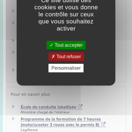
Ce site utilise des
Argent – Impôts – Consommation
cookies et vous donne
Permis B : voiture ou camionnette
le contrôle sur ceux
Transports – Mobilité
que vous souhaitez
Permis moto : permis A1 ou permis 125 (moto
activer
légère)
Transports – Mobilité
Permis moto : permis A
Tout accepter
Transports – Mobilité
Permis moto : permis A2 (moto de puissance
Tout refuser
intermédiaire)
Transports – Mobilité
Personnaliser
Bonus-malus dans l'assurance automobile
Argent – Impôts – Consommation
Pour en savoir plus
École de conduite labellisée
Ministère chargé de l'intérieur
Programme de la formation de 7 heures
(moto/scooter 3 roues avec le permis B)
Legifrance