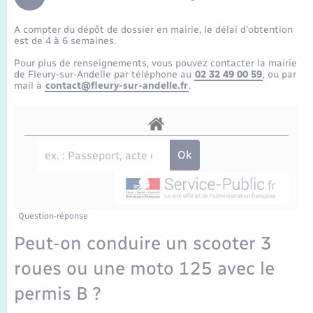
Enfants – Jeunes
Travaux - Autorisation d’occupation de l’espace
public
A compter du dépôt de dossier en mairie, le délai d’obtention
Transports scolaires
Mariage – PACS
Agenda
Etat-civil - Papiers - Citoyenneté
est de 4 à 6 semaines.
Pour plus de renseignements, vous pouvez contacter la mairie
Parrainage civil
Plan interactif
de Fleury-sur-Andelle par téléphone au
02 32 49 00 59
, ou par
Logement - Urbanisme
mail à
contact@fleury-sur-andelle.fr
.
Recensement
La Communauté de communes
Nouvel habitant
Concessions funéraires
Numérique
Organisation d’événement
Question-réponse
Sécurité - Prévention
Peut-on conduire un scooter 3
roues ou une moto 125 avec le
Seniors
permis B ?