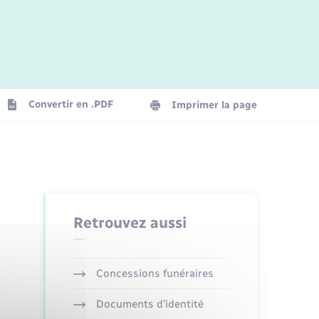
Parrainage civil
Plan interactif
Logement - Urbanisme
Convertir en .PDF
Imprimer la page
Organisation d’événement
Transports
Retrouvez aussi
Concessions funéraires
Documents d’identité