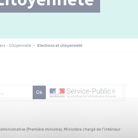
Transports scolaires
Mariage – PACS
Agenda
Etat-civil - Papiers -
Citoyenneté
Concessions funéraires
iers - Citoyenneté
Elections et citoyenneté
Numérique
Seniors
administrative (Première ministre), Ministère chargé de l'intérieur