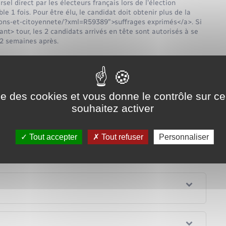
el direct par les électeurs français lors de l'élection
e 1 fois. Pour être élu, le candidat doit obtenir plus de la
ctions-et-citoyennete/?xml=R59389">suffrages exprimés</a>. Si
t> tour, les 2 candidats arrivés en tête sont autorisés à se
 2 semaines après.
w.fleury-la-foret.fr/elections-et-citoyennete/?
ise des cookies et vous donne le contrôle sur 
souhaitez activer
e ?
 ?
Tout accepter
Tout refuser
Personnaliser