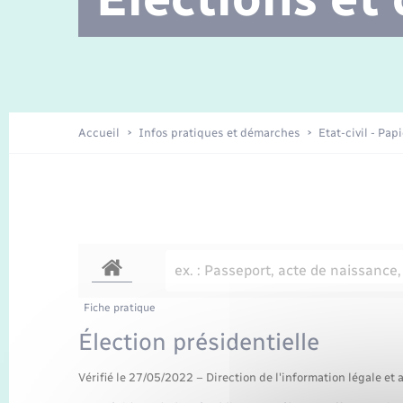
Location de 2 roues
Etat civil
Conseil municipal
Petite enfance
Travaux - Autorisation d’occupation
Enfants – Jeunes
de l’espace public
Recensement
La Communauté de communes
Accueil
Infos pratiques et démarches
Etat-civil - Pap
Nouvel habitant
Sécurité - Prévention
Voirie et espace public
Fiche pratique
Élection présidentielle
Vérifié le 27/05/2022 – Direction de l'information légale et 