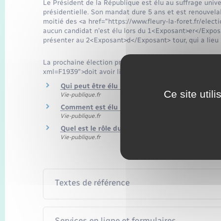
Le Président de la République est élu au suffrage univers
présidentielle. Son mandat dure 5 ans et est renouvelabl
moitié des <a href="https://www.fleury-la-foret.fr/ele
aucun candidat n'est élu lors du 1<Exposant>er</Exposan
présenter au 2<Exposant>d</Exposant> tour, qui a lieu
La prochaine élection présidentielle <a href="https://ww
xml=F1939">doit avoir lieu en 2027</a>.
Qui peut être élu président de la République ?
Ce site util
Vie-publique.fr
Comment est élu le Président de la Républiqu
Vie-publique.fr
Quel est le rôle du Président de la République
Vie-publique.fr
Textes de référence
Services en ligne et formulaires