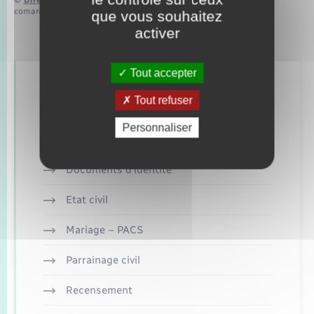
comarquage developpé par
baseo.io
que vous souhaitez
activer
Tout accepter
Retrouvez aussi
Tout refuser
Personnaliser
Concessions funéraires
Documents d’identité
Etat civil
Mariage – PACS
Parrainage civil
Recensement