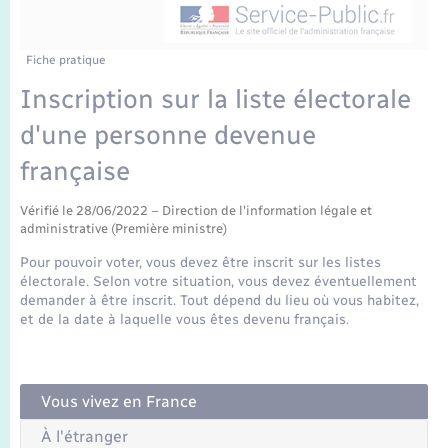
Enfants – Jeunes
Travaux - Autorisation d’occupation de l’espace
public
Transports scolaires
Mariage – PACS
Agenda
Etat-civil - Papiers - Citoyenneté
Fiche pratique
Inscription sur la liste électorale
Parrainage civil
Plan interactif
Logement - Urbanisme
d'une personne devenue
Recensement
La Communauté de communes
française
Nouvel habitant
Concessions funéraires
Vérifié le 28/06/2022 – Direction de l'information légale et
Numérique
administrative (Première ministre)
Pour pouvoir voter, vous devez être inscrit sur les listes
Organisation d’événement
électorale. Selon votre situation, vous devez éventuellement
demander à être inscrit. Tout dépend du lieu où vous habitez,
et de la date à laquelle vous êtes devenu français.
Sécurité - Prévention
Seniors
Vous vivez en France
À l'étranger