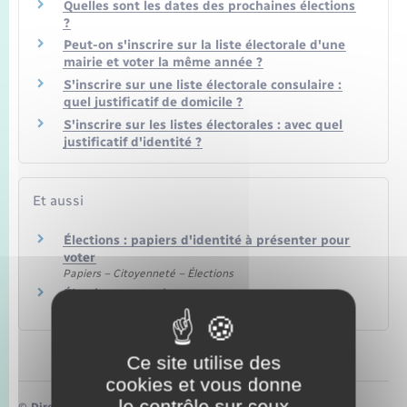
Quelles sont les dates des prochaines élections
?
Peut-on s'inscrire sur la liste électorale d'une
mairie et voter la même année ?
S'inscrire sur une liste électorale consulaire :
quel justificatif de domicile ?
S'inscrire sur les listes électorales : avec quel
justificatif d'identité ?
Et aussi
Élections : papiers d'identité à présenter pour
voter
Papiers – Citoyenneté – Élections
Élections européennes
Papiers – Citoyenneté – Élections
Ce site utilise des
cookies et vous donne
le contrôle sur ceux
©
Direction de l’information légale et administrative