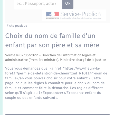
Enfants – Jeunes
Travaux - Autorisation d’occupation de l’espace
public
Transports scolaires
Mariage – PACS
Agenda
Etat-civil - Papiers - Citoyenneté
Parrainage civil
Plan interactif
Fiche pratique
Logement - Urbanisme
Choix du nom de famille d'un
Recensement
La Communauté de communes
enfant par son père et sa mère
Nouvel habitant
Concessions funéraires
Vérifié le 02/03/2022 – Direction de l'information légale et
Numérique
administrative (Première ministre), Ministère chargé de la justice
Vous vous demandez quel <a href="https://www.fleury-la-
Organisation d’événement
foret.fr/permis-de-detention-de-chien/?xml=R10114">nom de
famille</a> vous pouvez choisir pour votre enfant ? Cette
page indique les règles à connaître pour le choix du nom de
Sécurité - Prévention
famille et comment faire la démarche. Les règles diffèrent
selon qu'il s'agit du 1<Exposant>er</Exposant> enfant du
couple ou des enfants suivants.
Seniors