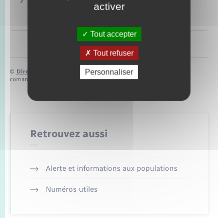
Livret de famille : délivrance à la naissance de
activer
votre premier enfant
Papiers – Citoyenneté – Élections
Tout accepter
Tout refuser
Personnaliser
©
Direction de l’information légale et administrative
comarquage developpé par
baseo.io
Retrouvez aussi
Alerte et informations aux populations
Numéros utiles