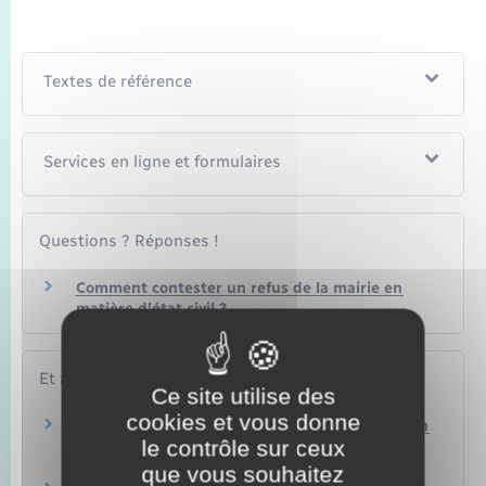
Textes de référence
Services en ligne et formulaires
Questions ? Réponses !
Comment contester un refus de la mairie en
matière d'état civil ?
Et aussi
Ce site utilise des
cookies et vous donne
Comment obtenir un second livret de famille en
le contrôle sur ceux
cas de perte, vol ou détérioration ?
Papiers – Citoyenneté – Élections
que vous souhaitez