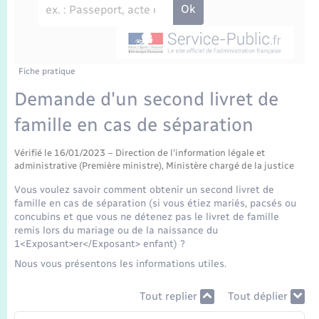
Enfants – Jeunes
Travaux - Autorisation d’occupation de l’espace
public
Transports scolaires
Mariage – PACS
Agenda
Etat-civil - Papiers - Citoyenneté
Parrainage civil
Plan interactif
Fiche pratique
Logement - Urbanisme
Demande d'un second livret de
Recensement
La Communauté de communes
famille en cas de séparation
Nouvel habitant
Concessions funéraires
Vérifié le 16/01/2023 – Direction de l'information légale et
Numérique
administrative (Première ministre), Ministère chargé de la justice
Vous voulez savoir comment obtenir un second livret de
Organisation d’événement
famille en cas de séparation (si vous étiez mariés, pacsés ou
concubins et que vous ne détenez pas le livret de famille
remis lors du mariage ou de la naissance du
Sécurité - Prévention
1<Exposant>er</Exposant> enfant) ?
Nous vous présentons les informations utiles.
Seniors
Tout replier
Tout déplier