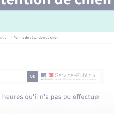
Transports scolaires
Mariage – PACS
Agenda
Etat-civil - Papiers -
Citoyenneté
Concessions funéraires
ention
Permis de détention de chien
Numérique
Seniors
s heures qu'il n'a pas pu effectuer