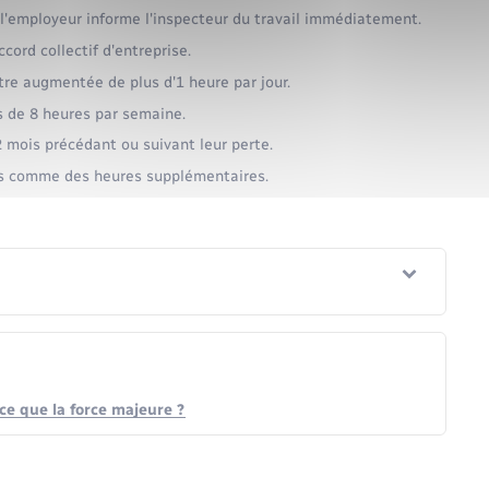
 l'employeur informe l'inspecteur du travail immédiatement.
cord collectif d'entreprise.
être augmentée de plus d'1 heure par jour.
s de 8 heures par semaine.
 mois précédant ou suivant leur perte.
es comme des heures supplémentaires.
-ce que la force majeure ?