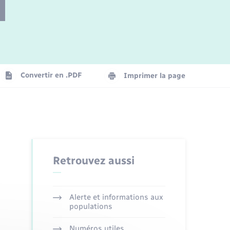
Parrainage civil
Plan interactif
Logement - Urbanisme
Convertir en .PDF
Imprimer la page
Organisation d’événement
Transports
Retrouvez aussi
Alerte et informations aux
populations
Numéros utiles