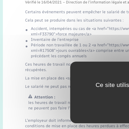
Vérifié le 16/04/2021 – Direction de l'information légale et 
Certains événements peuvent empêcher le salarié de tra
Cela peut se produire dans les situations suivantes :
Accident, intempéries ou cas de <a href="https://www
xml=F33790">force majeure</a>
Inventaire de l'entreprise
Période non travaillée de 1 ou 2 <a href="https://ww
xml=R17508">jours ouvrables</a> comprise entre un 
précédant les congés annuels
Ces heures de travail non effectuées, dites <span cla
récupérées.
La mise en place des <span class="expression">heures 
Ce site util
Le salarié ne peut pas refuser d'effectuer ces heures.
Attention :
les heures de travail non réalisées pour cause de grèv
ne peuvent pas faire l'objet d'un dispositif d'heures p
L'employeur doit informer au préalable l'inspecteur du t
conditions de mise en place des heures perdues à effec