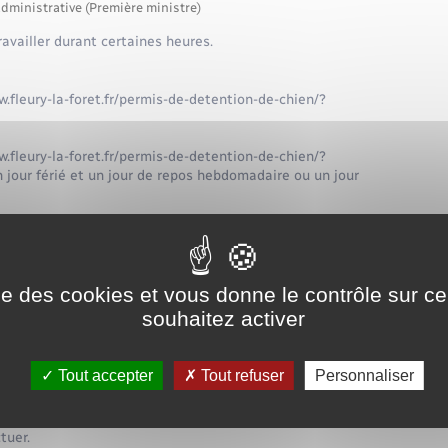
administrative (Première ministre)
vailler durant certaines heures.
.fleury-la-foret.fr/permis-de-detention-de-chien/?
w.fleury-la-foret.fr/permis-de-detention-de-chien/?
jour férié et un jour de repos hebdomadaire ou un jour
ss="expression">heures perdues</span>, peuvent alors être
perdues</span> est prévue par l'employeur.
ise des cookies et vous donne le contrôle sur 
souhaitez activer
e, d'absence pour cause de jour férié ou de retard du salarié
erdues à effectuer.
Tout accepter
Tout refuser
Personnaliser
ravail des interruptions collectives de travail et des
tuer.