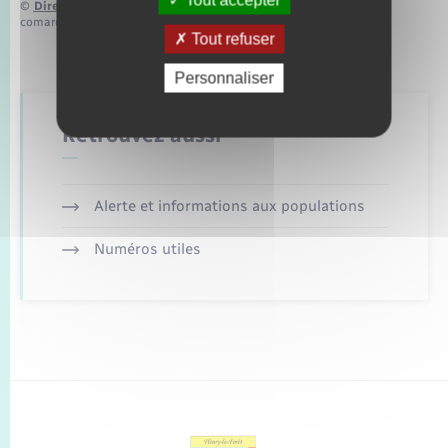
©
Direction de l’information légale et administrative
comarquage developpé par
baseo.io
Tout refuser
Personnaliser
Retrouvez aussi
Alerte et informations aux populations
Numéros utiles