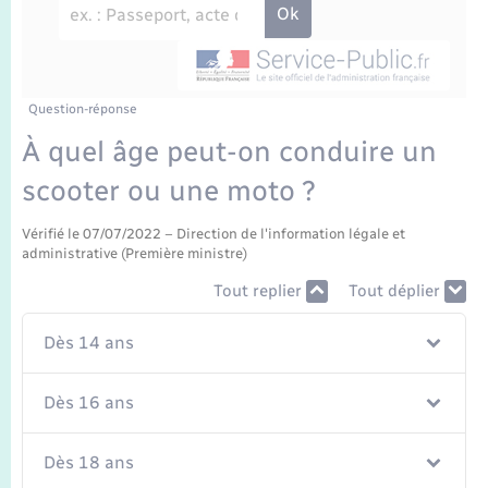
Enfants – Jeunes
Travaux - Autorisation d’occupation de l’espace
public
Transports scolaires
Mariage – PACS
Agenda
Etat-civil - Papiers - Citoyenneté
Parrainage civil
Plan interactif
Question-réponse
Logement - Urbanisme
À quel âge peut-on conduire un
Recensement
La Communauté de communes
scooter ou une moto ?
Nouvel habitant
Concessions funéraires
Vérifié le 07/07/2022 – Direction de l'information légale et
Numérique
administrative (Première ministre)
Tout replier
Tout déplier
Organisation d’événement
Dès 14 ans
Sécurité - Prévention
Dès 16 ans
Seniors
Dès 18 ans