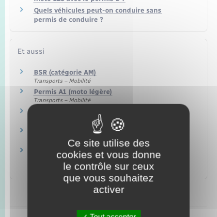
Quels véhicules peut-on conduire sans
permis de conduire ?
Et aussi
BSR (catégorie AM)
Transports – Mobilité
Permis A1 (moto légère)
Transports – Mobilité
Permis A2
Transports – Mobilité
Permis A
Transports – Mobilité
Ce site utilise des
Équipements obligatoires pour conduire une
cookies et vous donne
moto
le contrôle sur ceux
Transports – Mobilité
que vous souhaitez
activer
Tout accepter