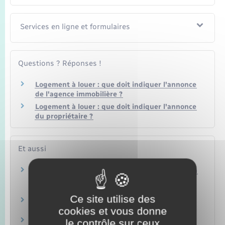
Services en ligne et formulaires
Questions ? Réponses !
Logement à louer : que doit indiquer l'annonce
de l'agence immobilière ?
Logement à louer : que doit indiquer l'annonce
du propriétaire ?
Et aussi
Montant du loyer d'un logement appartenant à
un propriétaire privé
Logement
Ce site utilise des
Montant du loyer à Paris
cookies et vous donne
Logement
Montant du loyer à Lille, Hellemmes et Lomme
le contrôle sur ceux