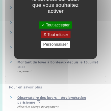
Logement
que vous souhaitez
Plaine Commune : montant du loyer pour un
activer
bail d'habitation
Logement
Montant du loyer à Lyon et Villeurbanne
Tout accepter
Logement
Est Ensemble : montant du loyer pour un bail
Tout refuser
d'habitation
Logement
Personnaliser
Montant du loyer à Montpellier depuis le 1er
juillet 2022
Logement
Montant du loyer à Bordeaux depuis le 15 juillet
2022
Logement
Pour en savoir plus
Observatoire des loyers – Agglomération
parisienne
Ministère chargé du logement