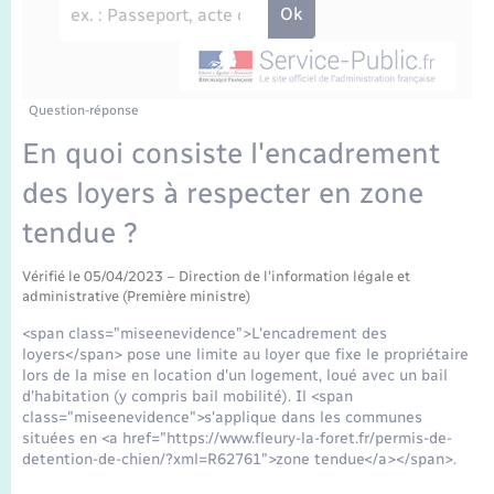
Enfants – Jeunes
Travaux - Autorisation d’occupation de l’espace
public
Transports scolaires
Mariage – PACS
Agenda
Etat-civil - Papiers - Citoyenneté
Parrainage civil
Plan interactif
Question-réponse
Logement - Urbanisme
En quoi consiste l'encadrement
Recensement
La Communauté de communes
des loyers à respecter en zone
Nouvel habitant
tendue ?
Concessions funéraires
Numérique
Vérifié le 05/04/2023 – Direction de l'information légale et
administrative (Première ministre)
Organisation d’événement
<span class="miseenevidence">L'encadrement des
loyers</span> pose une limite au loyer que fixe le propriétaire
Sécurité - Prévention
lors de la mise en location d'un logement, loué avec un bail
d'habitation (y compris bail mobilité). Il <span
class="miseenevidence">s'applique dans les communes
Seniors
situées en <a href="https://www.fleury-la-foret.fr/permis-de-
detention-de-chien/?xml=R62761">zone tendue</a></span>.