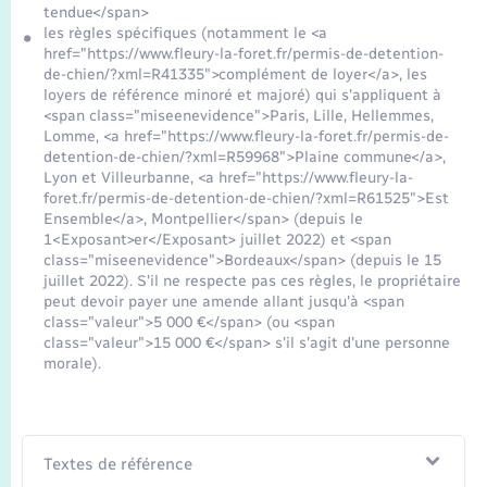
tendue</span>
les règles spécifiques (notamment le <a
href="https://www.fleury-la-foret.fr/permis-de-detention-
de-chien/?xml=R41335">complément de loyer</a>, les
loyers de référence minoré et majoré) qui s'appliquent à
<span class="miseenevidence">Paris, Lille, Hellemmes,
Lomme, <a href="https://www.fleury-la-foret.fr/permis-de-
detention-de-chien/?xml=R59968">Plaine commune</a>,
Lyon et Villeurbanne, <a href="https://www.fleury-la-
foret.fr/permis-de-detention-de-chien/?xml=R61525">Est
Ensemble</a>, Montpellier</span> (depuis le
1<Exposant>er</Exposant> juillet 2022) et <span
class="miseenevidence">Bordeaux</span> (depuis le 15
juillet 2022). S'il ne respecte pas ces règles, le propriétaire
peut devoir payer une amende allant jusqu'à <span
class="valeur">5 000 €</span> (ou <span
class="valeur">15 000 €</span> s'il s'agit d'une personne
morale).
Textes de référence