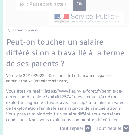
Enfants – Jeunes
Travaux - Autorisation d’occupation de l’espace
public
Transports scolaires
Mariage – PACS
Agenda
Etat-civil - Papiers - Citoyenneté
Parrainage civil
Plan interactif
Question-réponse
Logement - Urbanisme
Peut-on toucher un salaire
Recensement
La Communauté de communes
différé si on a travaillé à la ferme
Nouvel habitant
de ses parents ?
Concessions funéraires
Numérique
Vérifié le 24/10/2022 – Direction de l'information légale et
administrative (Première ministre)
Organisation d’événement
Vous êtes <a href="https://www.fleury-la-foret.fr/permis-de-
detention-de-chien/?xml=R12574">descendant</a> d'un
Sécurité - Prévention
exploitant agricole et vous avez participé à la mise en valeur
de l'exploitation familiale sans recevoir de rémunération ?
Vous pouvez avoir droit à un salaire différé sous certaines
Seniors
conditions. Nous vous expliquons comment en bénéficier.
Tout replier
Tout déplier