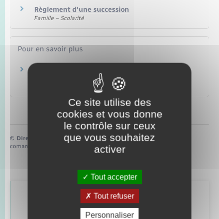
Règlement d'une succession
Famille – Scolarité
Pour en savoir plus
Évolution du Smic depuis 2001
Institut national de la statistique et des études
économiques (Insee)
Ce site utilise des
cookies et vous donne
le contrôle sur ceux
que vous souhaitez
©
Direction de l’information légale et administrative
comarquage developpé par
baseo.io
activer
Tout accepter
Tout refuser
Retrouvez aussi
Personnaliser