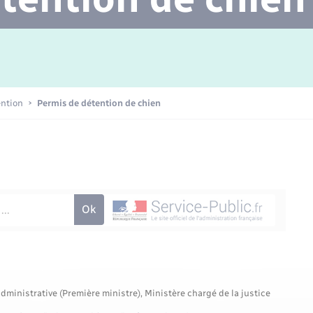
Transports scolaires
Mariage – PACS
Agenda
Etat-civil - Papiers -
Citoyenneté
Concessions funéraires
ention
Permis de détention de chien
Numérique
Seniors
administrative (Première ministre), Ministère chargé de la justice