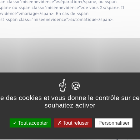
span class="miseenevidence">séparation</span>, ou <span
</span> ou <span class="miseenevidence">de vous 2</span>. Il
nevidence">mariage</span>. En cas de <span
 est <span class="miseenevidence">automatique</span>.
ise des cookies et vous donne le contrôle sur 
souhaitez activer
Tout accepter
Tout refuser
Personnaliser