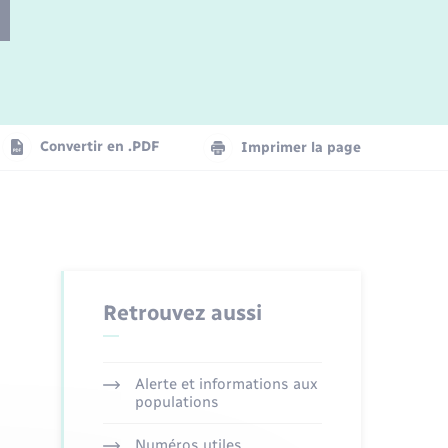
Parrainage civil
Plan interactif
Logement - Urbanisme
Convertir en .PDF
Imprimer la page
Organisation d’événement
Transports
Retrouvez aussi
Alerte et informations aux
populations
Numéros utiles