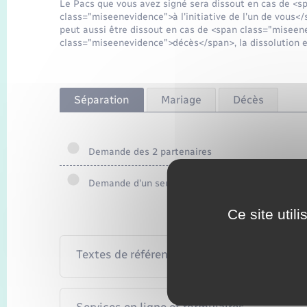
Le Pacs que vous avez signé sera dissout en cas de <
class="miseenevidence">à l'initiative de l'un de vous
peut aussi être dissout en cas de <span class="misee
class="miseenevidence">décès</span>, la dissolution
Séparation
Mariage
Décès
Demande des 2 partenaires
Demande d'un seul partenaire
Ce site util
Textes de référence
Services en ligne et formulaires