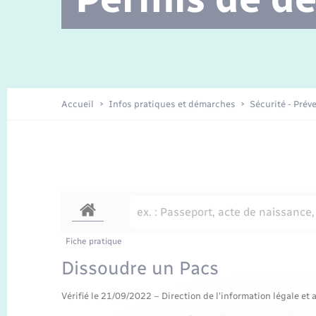
Location de 2 roues
Etat civil
Conseil municipal
Petite enfance
Travaux - Autorisation d’occupation
Enfants – Jeunes
de l’espace public
Recensement
La Communauté de communes
Accueil
Infos pratiques et démarches
Sécurité - Prév
Nouvel habitant
Sécurité - Prévention
Voirie et espace public
Fiche pratique
Dissoudre un Pacs
Vérifié le 21/09/2022 – Direction de l'information légale et 