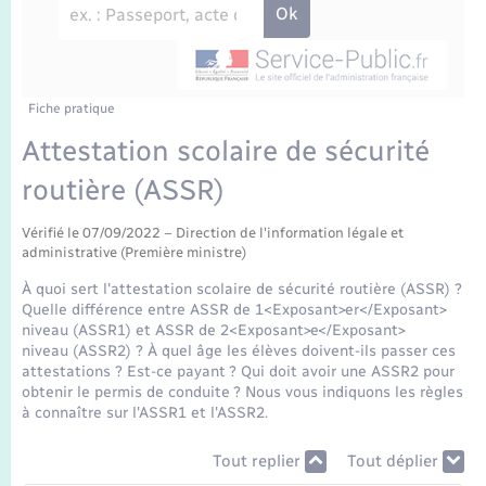
Enfants – Jeunes
Travaux - Autorisation d’occupation de l’espace
public
Transports scolaires
Mariage – PACS
Agenda
Etat-civil - Papiers - Citoyenneté
Parrainage civil
Plan interactif
Fiche pratique
Logement - Urbanisme
Attestation scolaire de sécurité
Recensement
La Communauté de communes
routière (ASSR)
Nouvel habitant
Concessions funéraires
Vérifié le 07/09/2022 – Direction de l'information légale et
Numérique
administrative (Première ministre)
À quoi sert l'attestation scolaire de sécurité routière (ASSR) ?
Organisation d’événement
Quelle différence entre ASSR de 1<Exposant>er</Exposant>
niveau (ASSR1) et ASSR de 2<Exposant>e</Exposant>
niveau (ASSR2) ? À quel âge les élèves doivent-ils passer ces
Sécurité - Prévention
attestations ? Est-ce payant ? Qui doit avoir une ASSR2 pour
obtenir le permis de conduite ? Nous vous indiquons les règles
à connaître sur l'ASSR1 et l'ASSR2.
Seniors
Tout replier
Tout déplier