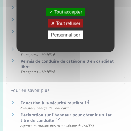
Famille – Scolarité
Scolarité à l'étranger
Tout accepter
Famille – Scolarité
Attestation de sécurité routière (ASR)
Tout refuser
Transports – Mobilité
Brevet de sécurité routière (BSR), catégorie AM
Personnaliser
du permis de conduire
Transports – Mobilité
Permis B : voiture ou camionnette
Transports – Mobilité
Permis de conduire de catégorie B en candidat
libre
Transports – Mobilité
Pour en savoir plus
Éducation à la sécurité routière
Ministère chargé de l'éducation
Déclaration sur l'honneur pour obtenir un 1er
titre de conduite
Agence nationale des titres sécurisés (ANTS)