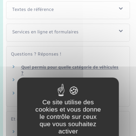
Textes de référence
Services en ligne et formulaires
Questions ? Réponses !
Quel permis pour quelle catégorie de véhicules
?
Quels véhicules peut-on conduire sans
permis de conduire ?
Conduite accompagnée : quelle formule
choisir ?
Ce site utilise des
cookies et vous donne
le contrôle sur ceux
Et aussi
que vous souhaitez
activer
Collège et lycée