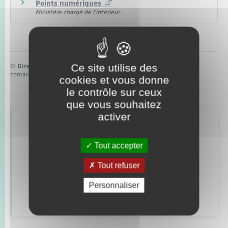
Points numériques
Ministère chargé de l'intérieur
Ce site utilise des
©
Direction de l’information légale et administrative
comarquage developpé par
baseo.io
cookies et vous donne
le contrôle sur ceux
que vous souhaitez
activer
Retrouvez aussi
Tout accepter
Tout refuser
Alerte et informations aux populations
Personnaliser
Numéros utiles