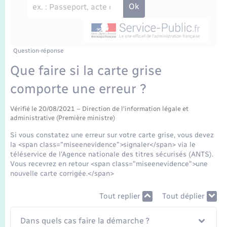
Enfants – Jeunes
Travaux - Autorisation d’occupation de l’espace
public
Transports scolaires
Mariage – PACS
Agenda
Etat-civil - Papiers - Citoyenneté
Parrainage civil
Plan interactif
Question-réponse
Logement - Urbanisme
Que faire si la carte grise
Recensement
La Communauté de communes
comporte une erreur ?
Nouvel habitant
Concessions funéraires
Vérifié le 20/08/2021 – Direction de l'information légale et
Numérique
administrative (Première ministre)
Si vous constatez une erreur sur votre carte grise, vous devez
Organisation d’événement
la <span class="miseenevidence">signaler</span> via le
téléservice de l'Agence nationale des titres sécurisés (ANTS).
Vous recevrez en retour <span class="miseenevidence">une
Sécurité - Prévention
nouvelle carte corrigée.</span>
Tout replier
Tout déplier
Seniors
Dans quels cas faire la démarche ?