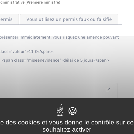
administrative (Première ministre)
permis
Vous utilisez un permis faux ou falsifié
e présenter immédiatement, vous risquez une amende pouvant
 class="valeur">11 €</span>.
n <span class="miseenevidence">délai de 5 jours</span>
ise des cookies et vous donne le contrôle sur 
un montant maximum de <span class="valeur">750 €</span>.
souhaitez activer