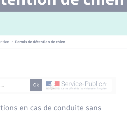
Transports scolaires
Mariage – PACS
Agenda
Etat-civil - Papiers -
Citoyenneté
Concessions funéraires
ention
Permis de détention de chien
Numérique
Seniors
ctions en cas de conduite sans