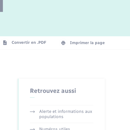
Parrainage civil
Plan interactif
Logement - Urbanisme
Convertir en .PDF
Imprimer la page
Organisation d’événement
Transports
Retrouvez aussi
Alerte et informations aux
populations
Numéros utiles