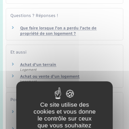
Questions ? Réponses !
Que faire lorsque l'on a perdu l'acte de
propriété de son logement ?
Et aussi
Achat d'un terrain
Logement
Achat ou vente d'un logement
Logement
Pour en savoir plus
Ce site utilise des
cookies et vous donne
Portail des services en ligne des notaires de
le contrôle sur ceux
France
Notaires de France
que vous souhaitez