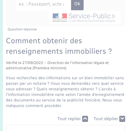
Enfants – Jeunes
Travaux - Autorisation d’occupation de l’espace
public
Transports scolaires
Mariage – PACS
Agenda
Etat-civil - Papiers - Citoyenneté
Parrainage civil
Plan interactif
Question-réponse
Logement - Urbanisme
Comment obtenir des
Recensement
La Communauté de communes
renseignements immobiliers ?
Nouvel habitant
Concessions funéraires
Vérifié le 27/09/2022 – Direction de l'information légale et
Numérique
administrative (Première ministre)
Vous recherchez des informations sur un bien immobilier sans
Organisation d’événement
passer par un notaire ? Vous vous demandez vers quel service
vous adresser ? Quels renseignements obtenir ? L'accès à
l'information immobilière varie selon l'année d'enregistrement
Sécurité - Prévention
des documents au service de la publicité foncière. Nous vous
indiquons comment procéder.
Seniors
Tout replier
Tout déplier