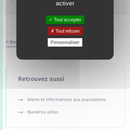
Modes de paiement des droits
activer
d'enregistrement
Ministère chargé des finances
Tout accepter
Tout refuser
©
Direction de l’information légale et administrative
Personnaliser
comarquage developpé par
baseo.io
Retrouvez aussi
Alerte et informations aux populations
Numéros utiles