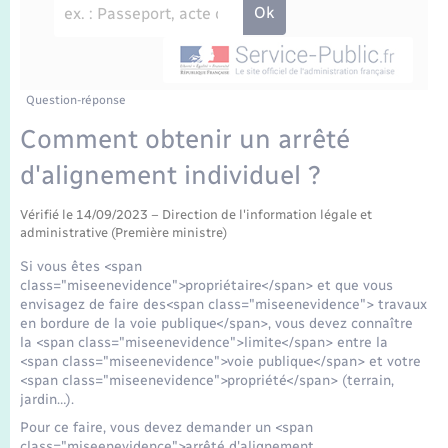
Enfants – Jeunes
Travaux - Autorisation d’occupation de l’espace
public
Transports scolaires
Mariage – PACS
Agenda
Etat-civil - Papiers - Citoyenneté
Parrainage civil
Plan interactif
Question-réponse
Logement - Urbanisme
Comment obtenir un arrêté
Recensement
La Communauté de communes
d'alignement individuel ?
Nouvel habitant
Concessions funéraires
Vérifié le 14/09/2023 – Direction de l'information légale et
Numérique
administrative (Première ministre)
Si vous êtes <span
Organisation d’événement
class="miseenevidence">propriétaire</span> et que vous
envisagez de faire des<span class="miseenevidence"> travaux
en bordure de la voie publique</span>, vous devez connaître
Sécurité - Prévention
la <span class="miseenevidence">limite</span> entre la
<span class="miseenevidence">voie publique</span> et votre
<span class="miseenevidence">propriété</span> (terrain,
Seniors
jardin…).
Pour ce faire, vous devez demander un <span
class="miseenevidence">arrêté d'alignement