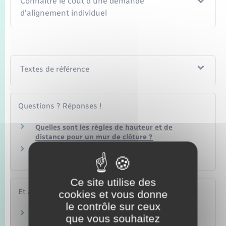
Connaître le coût d'une demande
d'alignement individuel
Textes de référence
Questions ? Réponses !
Quelles sont les règles de hauteur et de
distance pour un mur de clôture ?
Quelles sont les règles pour construire une
clôture ?
Ce site utilise des
Et aussi
cookies et vous donne
le contrôle sur ceux
Vie pratique en logement individuel (maison)
que vous souhaitez
Logement