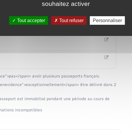
souhaitez activer
Tout accepter
Tout refuser
Personnaliser
ce">pas</span> avoir plusieurs passeports français.
eenevidence">exceptionnellement</span> être délivré dans 2
passeport est immobilisé pendant une période au cours de
inations incompatibles