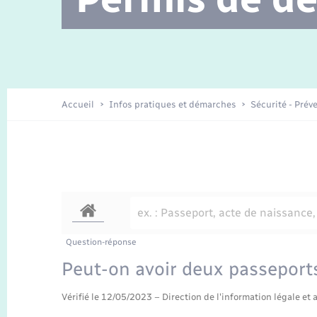
Location de 2 roues
Etat civil
Conseil municipal
Petite enfance
Travaux - Autorisation d’occupation
Enfants – Jeunes
de l’espace public
Recensement
La Communauté de communes
Accueil
Infos pratiques et démarches
Sécurité - Prév
Nouvel habitant
Sécurité - Prévention
Voirie et espace public
Question-réponse
Peut-on avoir deux passeport
Vérifié le 12/05/2023 – Direction de l'information légale et 