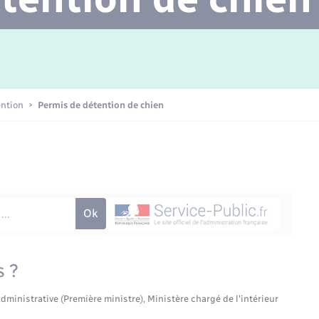
Transports scolaires
Mariage – PACS
Agenda
Etat-civil - Papiers -
Citoyenneté
Concessions funéraires
ention
Permis de détention de chien
Numérique
Seniors
s ?
administrative (Première ministre), Ministère chargé de l'intérieur