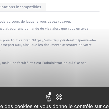
inations incompatibles
ode au cours de laquelle vous devez voyager.
onsulat pour une demande de visa alors que vous en avez
 pour tout <a href="https://www.fleury-la-foret.fr/permis-de-
sseport</a>, ainsi que les documents attestant de votre
.
 mais une faculté et c'est l'administration qui fixe ses
a préfecture (ou à la sous-préfecture), soit dans une mairie
ise des cookies et vous donne le contrôle sur 
uichet compétent ainsi que les justificatifs admis.