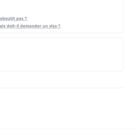
aboutit pas ?
ais doit-il demander un visa ?