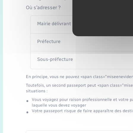
Où s’adresser ?
Mairie délivrant des passeports
Préfecture
Sous-préfecture
En principe, vous ne pouvez <span class="miseeneviden
Toutefois, un second passeport peut <span class="mis
situations :
Vous voyagez pour raison professionnelle et votre 
laquelle vous devez voyager
Votre passeport risque de faire apparaître des dest