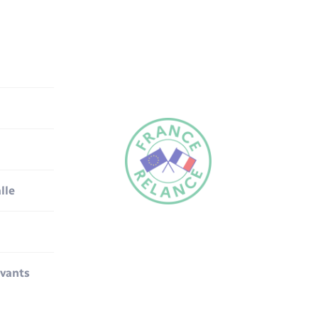
lle
ivants