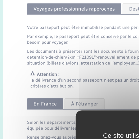
Voyages professionnels rapprochés
Dest
Votre passeport peut être immobilisé pendant une péri
Par exemple, le passeport peut être conservé par le c
besoin pour voyager.
Les documents à présenter sont les documents à fournir
detention-de-chien/?xml=F21091">renouvellement de pa
situation (billets d'avions, attestation de l'employeur,…)
Attention :
la délivrance d'un second passeport n'est pas un droit,
critères d'attribution.
En France
À l'étranger
Selon les départements, vous devez vous rendre soit à l
équipée pour délivrer les passeports biométriques.
Ce site util
Renseignez-vous auprès de la mairie pour connaître le g