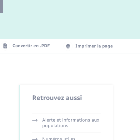
Parrainage civil
Plan interactif
Logement - Urbanisme
Convertir en .PDF
Imprimer la page
Organisation d’événement
Transports
Retrouvez aussi
Alerte et informations aux
populations
Numéros utiles