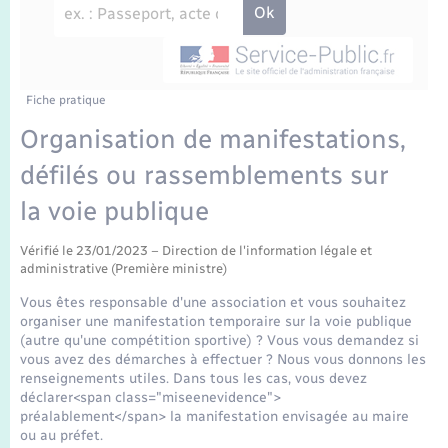
Enfants – Jeunes
Travaux - Autorisation d’occupation de l’espace
public
Transports scolaires
Mariage – PACS
Agenda
Etat-civil - Papiers - Citoyenneté
Parrainage civil
Plan interactif
Fiche pratique
Logement - Urbanisme
Organisation de manifestations,
Recensement
La Communauté de communes
défilés ou rassemblements sur
Nouvel habitant
la voie publique
Concessions funéraires
Numérique
Vérifié le 23/01/2023 – Direction de l'information légale et
administrative (Première ministre)
Organisation d’événement
Vous êtes responsable d'une association et vous souhaitez
organiser une manifestation temporaire sur la voie publique
Sécurité - Prévention
(autre qu'une compétition sportive) ? Vous vous demandez si
vous avez des démarches à effectuer ? Nous vous donnons les
renseignements utiles. Dans tous les cas, vous devez
Seniors
déclarer<span class="miseenevidence">
préalablement</span> la manifestation envisagée au maire
ou au préfet.