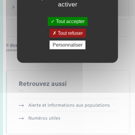
activer
Le site de la finance pour tous
Institut pour l'éducation financière du public (IEFP)
Tout accepter
Tout refuser
Personnaliser
©
Direction de l’information légale et administrative
comarquage developpé par
baseo.io
Retrouvez aussi
Alerte et informations aux populations
Numéros utiles