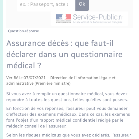
Enfants – Jeunes
Travaux - Autorisation d’occupation de l’espace
public
Transports scolaires
Mariage – PACS
Agenda
Etat-civil - Papiers - Citoyenneté
Parrainage civil
Plan interactif
Question-réponse
Logement - Urbanisme
Assurance décès : que faut-il
Recensement
La Communauté de communes
déclarer dans un questionnaire
Nouvel habitant
médical ?
Concessions funéraires
Numérique
Vérifié le 07/07/2021 – Direction de l'information légale et
administrative (Première ministre)
Organisation d’événement
Si vous avez à remplir un questionnaire médical, vous devez
répondre à toutes les questions, telles qu'elles sont posées.
Sécurité - Prévention
En fonction de vos réponses, l'assureur peut vous demander
d'effectuer des examens médicaux. Dans ce cas, les examens
font l'objet d'un rapport médical confidentiel rédigé par le
Seniors
médecin conseil de l'assureur.
Selon les risques médicaux que vous avez déclarés, l'assureur