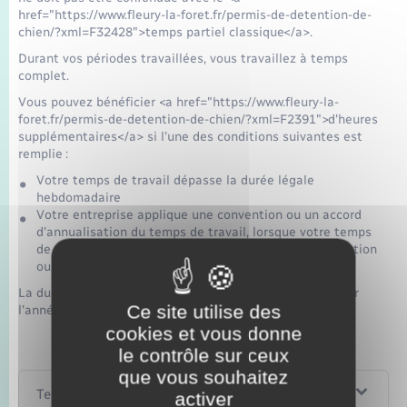
href="https://www.fleury-la-foret.fr/permis-de-detention-de-
chien/?xml=F32428">temps partiel classique</a>.
Durant vos périodes travaillées, vous travaillez à temps
complet.
Vous pouvez bénéficier <a href="https://www.fleury-la-
foret.fr/permis-de-detention-de-chien/?xml=F2391">d'heures
supplémentaires</a> si l'une des conditions suivantes est
remplie :
Votre temps de travail dépasse la durée légale
hebdomadaire
Votre entreprise applique une convention ou un accord
d'annualisation du temps de travail, lorsque votre temps
de travail dépasse les limites fixées par cette convention
ou cet accord
La durée du travail ne doit pas dépasser 1 607 heures sur
Ce site utilise des
l'année.
cookies et vous donne
le contrôle sur ceux
que vous souhaitez
Textes de référence
activer