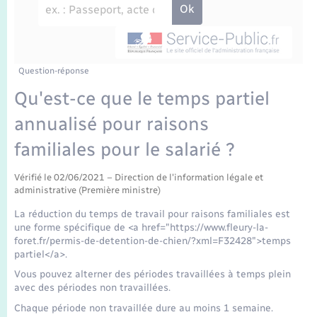
Enfants – Jeunes
Travaux - Autorisation d’occupation de l’espace
public
Transports scolaires
Mariage – PACS
Agenda
Etat-civil - Papiers - Citoyenneté
Parrainage civil
Plan interactif
Question-réponse
Logement - Urbanisme
Qu'est-ce que le temps partiel
Recensement
La Communauté de communes
annualisé pour raisons
Nouvel habitant
familiales pour le salarié ?
Concessions funéraires
Numérique
Vérifié le 02/06/2021 – Direction de l'information légale et
administrative (Première ministre)
Organisation d’événement
La réduction du temps de travail pour raisons familiales est
une forme spécifique de <a href="https://www.fleury-la-
Sécurité - Prévention
foret.fr/permis-de-detention-de-chien/?xml=F32428">temps
partiel</a>.
Vous pouvez alterner des périodes travaillées à temps plein
Seniors
avec des périodes non travaillées.
Chaque période non travaillée dure au moins 1 semaine.