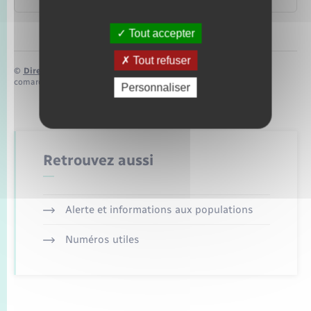
Tout accepter
Tout refuser
©
Direction de l’information légale et administrative
comarquage developpé par
baseo.io
Personnaliser
Retrouvez aussi
Alerte et informations aux populations
Numéros utiles