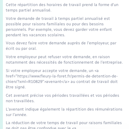
Transports
Cette répartition des horaires de travail prend la forme d'un
temps partiel annualisé.
Voirie et espace public
Votre demande de travail à temps partiel annualisé est
possible pour raisons familiales ou pour des besoins
personnels. Par exemple, vous devez garder votre enfant
pendant les vacances scolaires.
Vous devez faire votre demande auprès de l'employeur, par
écrit ou par oral.
Votre employeur peut refuser votre demande, en raison
notamment des nécessités de fonctionnement de l'entreprise.
Si votre employeur accepte votre demande, un <a
href="https://www.fleury-la-foret.fr/permis-de-detention-de-
chien/?xml=R10829">avenant</a> au contrat de travail doit
être signé.
Cet avenant précise vos périodes travaillées et vos périodes
non travaillées.
L'avenant indique également la répartition des rémunérations
sur l'année.
La réduction de votre temps de travail pour raisons familiales
ne doit pas être confondue avec le <a