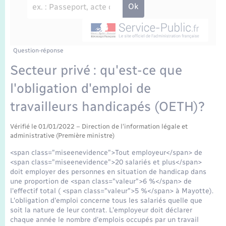
Enfants – Jeunes
Travaux - Autorisation d’occupation de l’espace
public
Transports scolaires
Mariage – PACS
Agenda
Etat-civil - Papiers - Citoyenneté
Parrainage civil
Plan interactif
Question-réponse
Logement - Urbanisme
Secteur privé : qu'est-ce que
Recensement
La Communauté de communes
l'obligation d'emploi de
Nouvel habitant
travailleurs handicapés (OETH)?
Concessions funéraires
Numérique
Vérifié le 01/01/2022 – Direction de l'information légale et
administrative (Première ministre)
Organisation d’événement
<span class="miseenevidence">Tout employeur</span> de
<span class="miseenevidence">20 salariés et plus</span>
Sécurité - Prévention
doit employer des personnes en situation de handicap dans
une proportion de <span class="valeur">6 %</span> de
l'effectif total ( <span class="valeur">5 %</span> à Mayotte).
Seniors
L'obligation d'emploi concerne tous les salariés quelle que
soit la nature de leur contrat. L'employeur doit déclarer
chaque année le nombre d'emplois occupés par un travail