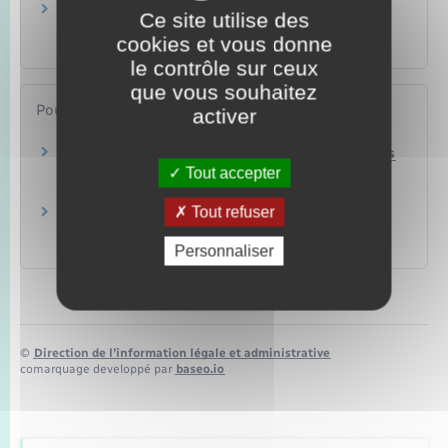
Aides financières pour l'embauche d'un
Ce site utilise des
travailleur handicapé
cookies et vous donne
Ressources humaines
le contrôle sur ceux
que vous souhaitez
Pour en savoir plus
activer
Obligation d'emploi des travailleurs handicapés
Tout accepter
Ministère chargé du travail
Tout refuser
Site de l'Agefiph
Association de gestion du fonds pour l'insertion
professionnelle des personnes handicapées (Agefiph)
Personnaliser
©
Direction de l’information légale et administrative
comarquage developpé par
baseo.io