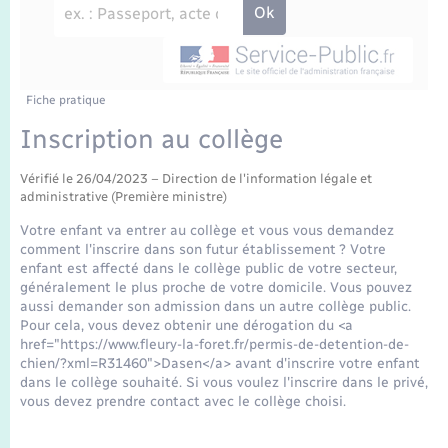
Enfants – Jeunes
Travaux - Autorisation d’occupation de l’espace
public
Transports scolaires
Mariage – PACS
Agenda
Etat-civil - Papiers - Citoyenneté
Parrainage civil
Plan interactif
Fiche pratique
Logement - Urbanisme
Inscription au collège
Recensement
La Communauté de communes
Nouvel habitant
Vérifié le 26/04/2023 – Direction de l'information légale et
administrative (Première ministre)
Concessions funéraires
Numérique
Votre enfant va entrer au collège et vous vous demandez
comment l'inscrire dans son futur établissement ? Votre
enfant est affecté dans le collège public de votre secteur,
Organisation d’événement
généralement le plus proche de votre domicile. Vous pouvez
aussi demander son admission dans un autre collège public.
Pour cela, vous devez obtenir une dérogation du <a
Sécurité - Prévention
href="https://www.fleury-la-foret.fr/permis-de-detention-de-
chien/?xml=R31460">Dasen</a> avant d'inscrire votre enfant
dans le collège souhaité. Si vous voulez l'inscrire dans le privé,
Seniors
vous devez prendre contact avec le collège choisi.