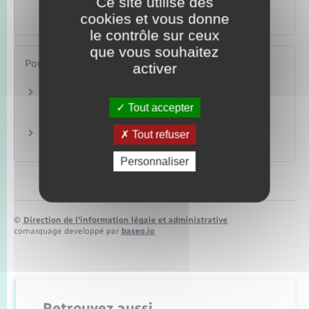
Ce site utilise des
d'année
cookies et vous donne
Famille – Scolarité
le contrôle sur ceux
que vous souhaitez
Pour en savoir plus
activer
Le fonctionnement de la carte scolaire dans le
2nd degré
Tout accepter
Ministère chargé de l'éducation
Tout refuser
L'inscription au collège
Ministère chargé de l'éducation
Personnaliser
©
Direction de l’information légale et administrative
comarquage developpé par
baseo.io
Retrouvez aussi