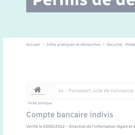
Location de 2 roues
Etat civil
Conseil municipal
Petite enfance
Travaux - Autorisation d’occupation
Enfants – Jeunes
de l’espace public
Recensement
La Communauté de communes
Accueil
Infos pratiques et démarches
Sécurité - Prév
Nouvel habitant
Sécurité - Prévention
Voirie et espace public
Fiche pratique
Compte bancaire indivis
Vérifié le 03/05/2022 – Direction de l'information légale et 