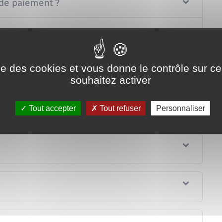
 de paiement ?
re joint en compte bancaire indivis ?
ut-il être fermé ?
ise des cookies et vous donne le contrôle sur 
souhaitez activer
ermeture du compte bancaire indivis ?
Tout accepter
Tout refuser
Personnaliser