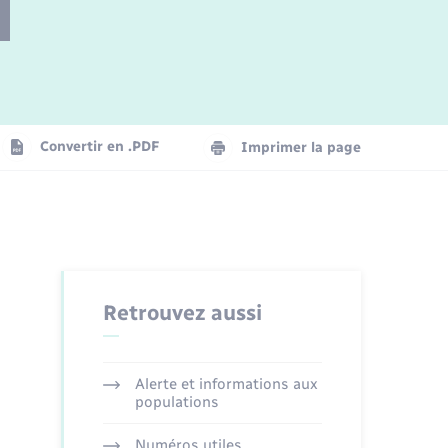
Parrainage civil
Plan interactif
Logement - Urbanisme
Convertir en .PDF
Imprimer la page
Organisation d’événement
Transports
Retrouvez aussi
Alerte et informations aux
populations
Numéros utiles