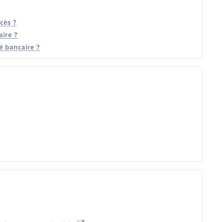
cès ?
ire ?
é bancaire ?