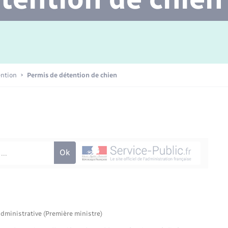
Transports scolaires
Mariage – PACS
Agenda
Etat-civil - Papiers -
Citoyenneté
Concessions funéraires
ention
Permis de détention de chien
Numérique
Seniors
administrative (Première ministre)