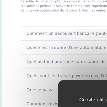
Le solde de votre compte bancaire est négatif ? Vous êt
les sommes prélevées sur votre compte sont supérieur
banque une autorisation de découvert. Voici les règles 
Comment un découvert bancaire peut-il
Quelle est la durée d'une autorisation
Quel plafond pour une autorisation de
Quels sont les frais à payer en cas d'u
Que se passe t-il en cas de dépasseme
Ce site util
Comment réviser ou mettre fin à une a