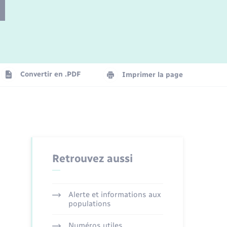
Parrainage civil
Plan interactif
Logement - Urbanisme
Convertir en .PDF
Imprimer la page
Organisation d’événement
Transports
Retrouvez aussi
Alerte et informations aux
populations
Numéros utiles