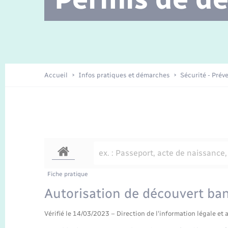
Location de 2 roues
Etat civil
Conseil municipal
Petite enfance
Travaux - Autorisation d’occupation
Enfants – Jeunes
de l’espace public
Recensement
La Communauté de communes
Accueil
Infos pratiques et démarches
Sécurité - Prév
Nouvel habitant
Sécurité - Prévention
Voirie et espace public
Fiche pratique
Autorisation de découvert ban
Vérifié le 14/03/2023 – Direction de l'information légale et 