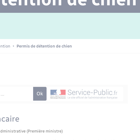
Transports scolaires
Mariage – PACS
Agenda
Etat-civil - Papiers -
Citoyenneté
Concessions funéraires
ention
Permis de détention de chien
Numérique
Seniors
caire
administrative (Première ministre)