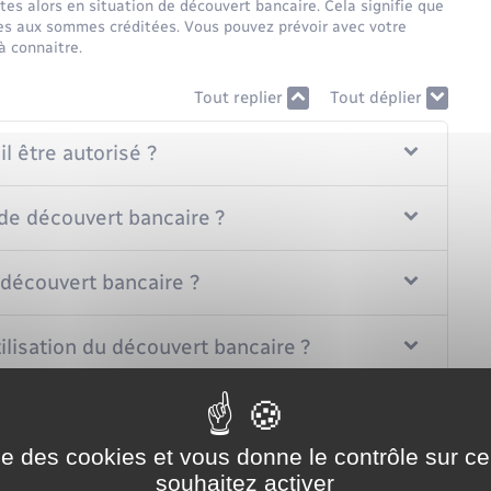
es alors en situation de découvert bancaire. Cela signifie que
es aux sommes créditées. Vous pouvez prévoir avec votre
à connaitre.
Tout replier
Tout déplier
 être autorisé ?
 de découvert bancaire ?
 découvert bancaire ?
tilisation du découvert bancaire ?
nt du découvert autorisé ?
ise des cookies et vous donne le contrôle sur 
utorisation de découvert bancaire ?
souhaitez activer