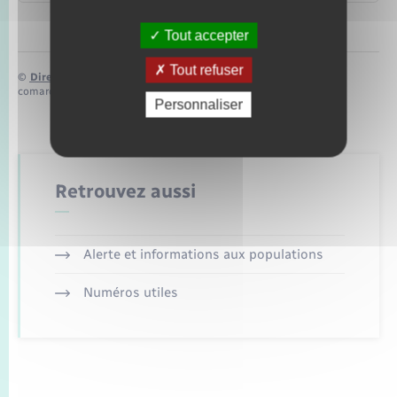
Tout accepter
Tout refuser
©
Direction de l’information légale et administrative
comarquage developpé par
baseo.io
Personnaliser
Retrouvez aussi
Alerte et informations aux populations
Numéros utiles