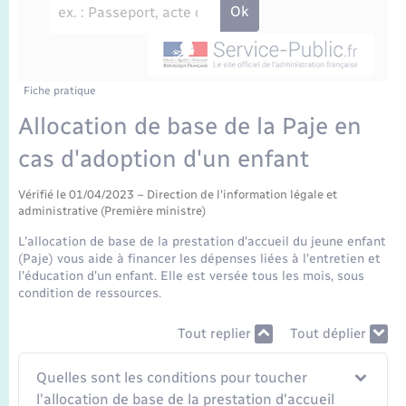
Enfants – Jeunes
Travaux - Autorisation d’occupation de l’espace
public
Transports scolaires
Mariage – PACS
Agenda
Etat-civil - Papiers - Citoyenneté
Parrainage civil
Plan interactif
Fiche pratique
Logement - Urbanisme
Allocation de base de la Paje en
Recensement
La Communauté de communes
cas d'adoption d'un enfant
Nouvel habitant
Concessions funéraires
Vérifié le 01/04/2023 – Direction de l'information légale et
Numérique
administrative (Première ministre)
L'allocation de base de la prestation d'accueil du jeune enfant
Organisation d’événement
(Paje) vous aide à financer les dépenses liées à l'entretien et
l'éducation d'un enfant. Elle est versée tous les mois, sous
condition de ressources.
Sécurité - Prévention
Tout replier
Tout déplier
Seniors
Quelles sont les conditions pour toucher
l'allocation de base de la prestation d'accueil