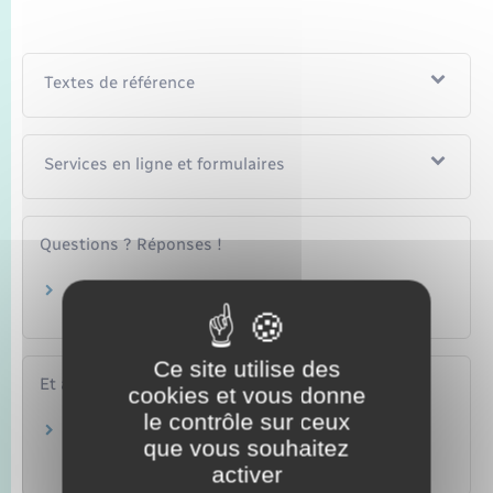
Textes de référence
Services en ligne et formulaires
Questions ? Réponses !
Que comprend la prestation d'accueil du jeune
enfant (Paje) ?
Ce site utilise des
Et aussi
cookies et vous donne
le contrôle sur ceux
Allocation de base de la Paje versée à la
que vous souhaitez
naissance d'un enfant
activer
Famille – Scolarité