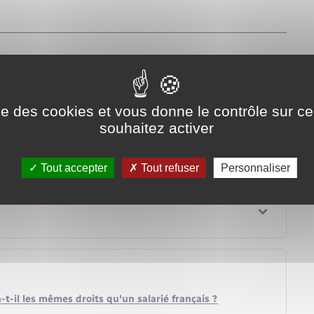
"miseenevidence">6 heures</span> de suite dans une journée.
bénéficier obligatoirement d'une pause d'au moins <span
ves.
ise des cookies et vous donne le contrôle sur 
-detention-de-chien/?xml=R51533">dispositions
souhaitez activer
e supérieur.
pause.
Tout accepter
Tout refuser
Personnaliser
t-il les mêmes droits qu'un salarié français ?