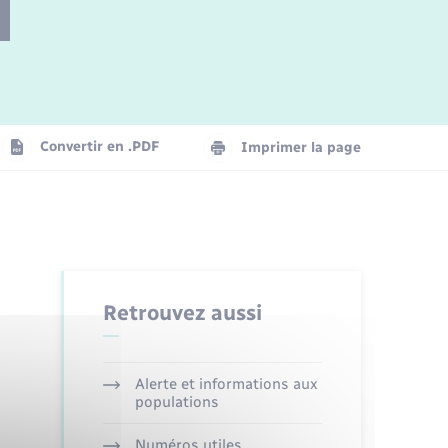
Parrainage civil
Plan interactif
Logement - Urbanisme
Convertir en .PDF
Imprimer la page
Organisation d’événement
Transports
Retrouvez aussi
Alerte et informations aux
populations
Numéros utiles