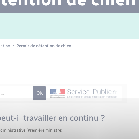
Transports scolaires
Mariage – PACS
Agenda
Etat-civil - Papiers -
Citoyenneté
Concessions funéraires
ention
Permis de détention de chien
Numérique
Seniors
ut-il travailler en continu ?
administrative (Première ministre)