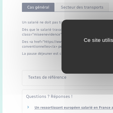
Cas général
Secteur des transports
Un salarié ne doit pas travailler plus de <span class=
Dès que le salarié travaille 6 heures de suite, il doit 
class="miseenevidence">20 minutes</span> consécuti
Ce site util
Des <a href="https://www.fleury-la-foret.fr/permis-de
conventionnelles</a> peuvent prévoir un temps de paus
La pause déjeuner est considérée comme un temps de 
Textes de référence
Questions ? Réponses !
Un ressortissant européen salarié en France a-