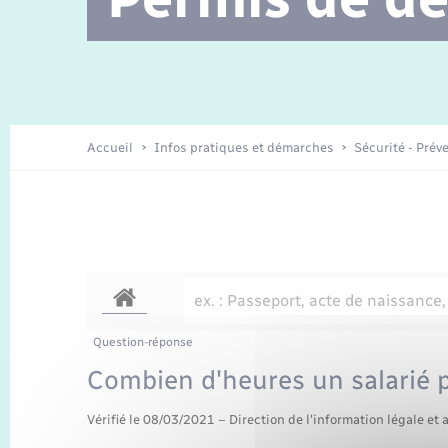
Location de 2 roues
Etat civil
Conseil municipal
Petite enfance
Travaux - Autorisation d’occupation
Enfants – Jeunes
de l’espace public
Recensement
La Communauté de communes
Accueil
Infos pratiques et démarches
Sécurité - Prév
Nouvel habitant
Sécurité - Prévention
Voirie et espace public
Question-réponse
Combien d'heures un salarié pe
Vérifié le 08/03/2021 – Direction de l'information légale et 