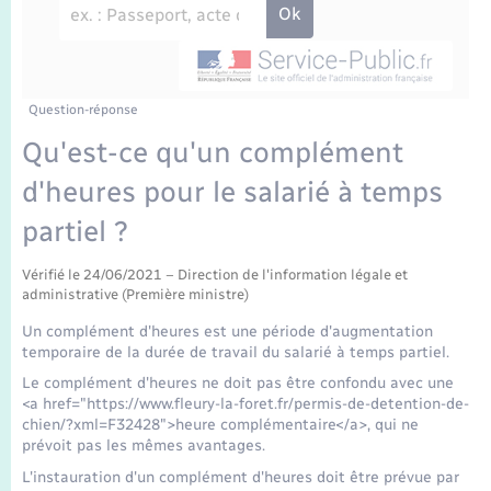
Enfants – Jeunes
Travaux - Autorisation d’occupation de l’espace
public
Transports scolaires
Mariage – PACS
Agenda
Etat-civil - Papiers - Citoyenneté
Parrainage civil
Plan interactif
Question-réponse
Logement - Urbanisme
Qu'est-ce qu'un complément
Recensement
La Communauté de communes
d'heures pour le salarié à temps
Nouvel habitant
partiel ?
Concessions funéraires
Numérique
Vérifié le 24/06/2021 – Direction de l'information légale et
administrative (Première ministre)
Organisation d’événement
Un complément d'heures est une période d'augmentation
temporaire de la durée de travail du salarié à temps partiel.
Sécurité - Prévention
Le complément d'heures ne doit pas être confondu avec une
<a href="https://www.fleury-la-foret.fr/permis-de-detention-de-
chien/?xml=F32428">heure complémentaire</a>, qui ne
Seniors
prévoit pas les mêmes avantages.
L'instauration d'un complément d'heures doit être prévue par