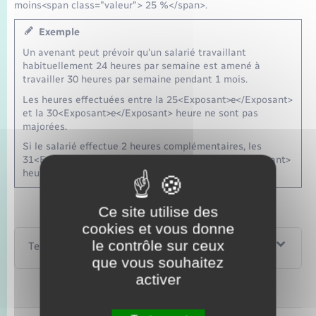
moins<span class="valeur"> 25 %</span>.
Exemple
Un avenant peut prévoir qu'un salarié travaillant
habituellement 24 heures par semaine est amené à
travailler 30 heures par semaine pendant 1 mois.
Les heures effectuées entre la 25<Exposant>e</Exposant>
et la 30<Exposant>e</Exposant> heure ne sont pas
majorées.
Si le salarié effectue 2 heures complémentaires, les
31<Exposant>e</Exposant> et 32<Exposant>e</Exposant>
heures sont majorées de 25% minimum.
Ce site utilise des
cookies et vous donne
le contrôle sur ceux
Textes de référence
que vous souhaitez
activer