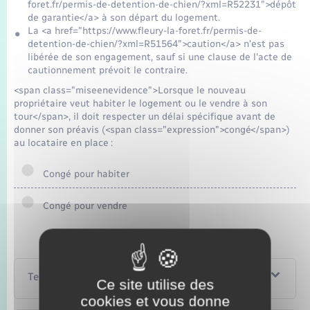
foret.fr/permis-de-detention-de-chien/?xml=R52231">dépôt
de garantie</a> à son départ du logement.
La <a href="https://www.fleury-la-foret.fr/permis-de-
detention-de-chien/?xml=R51564">caution</a> n'est pas
libérée de son engagement, sauf si une clause de l'acte de
cautionnement prévoit le contraire.
<span class="miseenevidence">Lorsque le nouveau
propriétaire veut habiter le logement ou le vendre à son
tour</span>, il doit respecter un délai spécifique avant de
donner son préavis (<span class="expression">congé</span>)
au locataire en place :
Congé pour habiter
Congé pour vendre
Textes de référence
Ce site utilise des
cookies et vous donne