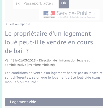
Enfants – Jeunes
Travaux - Autorisation d’occupation de l’espace
public
Transports scolaires
Mariage – PACS
Agenda
Etat-civil - Papiers - Citoyenneté
Parrainage civil
Plan interactif
Question-réponse
Logement - Urbanisme
Le propriétaire d'un logement
Recensement
La Communauté de communes
loué peut-il le vendre en cours
Nouvel habitant
de bail ?
Concessions funéraires
Numérique
Vérifié le 01/03/2023 – Direction de l'information légale et
administrative (Première ministre)
Organisation d’événement
Les conditions de vente d'un logement habité par un locataire
sont différentes, selon que le logement a été loué vide (sans
Sécurité - Prévention
mobilier) ou meublé :
Seniors
Logement vide