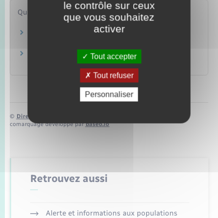
le contrôle sur ceux
Questions ? Réponses !
que vous souhaitez
activer
Peut-on mettre en location un logement situé
dans une zone d'habitat indigne ?
Vendre un logement mis en location : quelles
Tout accepter
sont les règles ?
Tout refuser
Personnaliser
©
Direction de l’information légale et administrative
comarquage developpé par
baseo.io
Retrouvez aussi
Alerte et informations aux populations