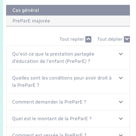
Transports
Cas général
Voirie et espace public
PreParE majorée
Tout replier
Tout déplier
Qu'est-ce que la prestation partagée
d'éducation de l'enfant (PreParE) ?
Quelles sont les conditions pour avoir droit à
la PreParE ?
Comment demander la PreParE ?
Quel est le montant de la PreParE ?
Comment est versée la PreParE ?