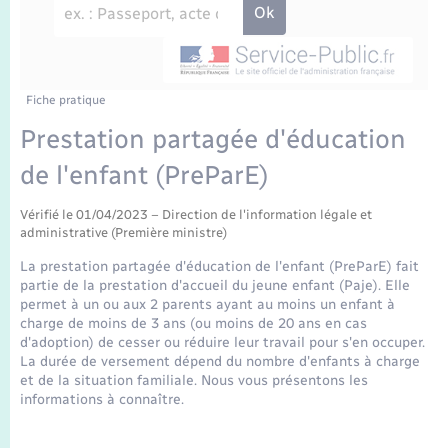
Enfants – Jeunes
Travaux - Autorisation d’occupation de l’espace
public
Transports scolaires
Mariage – PACS
Agenda
Etat-civil - Papiers - Citoyenneté
Parrainage civil
Plan interactif
Fiche pratique
Logement - Urbanisme
Prestation partagée d'éducation
Recensement
La Communauté de communes
de l'enfant (PreParE)
Nouvel habitant
Concessions funéraires
Vérifié le 01/04/2023 – Direction de l'information légale et
Numérique
administrative (Première ministre)
La prestation partagée d'éducation de l'enfant (PreParE) fait
Organisation d’événement
partie de la prestation d'accueil du jeune enfant (Paje). Elle
permet à un ou aux 2 parents ayant au moins un enfant à
charge de moins de 3 ans (ou moins de 20 ans en cas
Sécurité - Prévention
d'adoption) de cesser ou réduire leur travail pour s'en occuper.
La durée de versement dépend du nombre d'enfants à charge
et de la situation familiale. Nous vous présentons les
Seniors
informations à connaître.