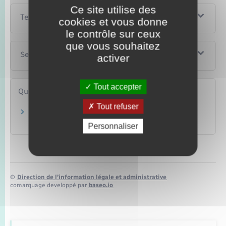
Ce site utilise des
Textes de référence
cookies et vous donne
le contrôle sur ceux
que vous souhaitez
Services en ligne et formulaires
activer
Tout accepter
Questions ? Réponses !
Tout refuser
Que comprend la prestation d'accueil du jeune
enfant (Paje) ?
Personnaliser
©
Direction de l’information légale et administrative
comarquage developpé par
baseo.io