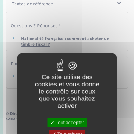
Textes de référence
Questions ? Réponses !
Nationalité française : comment acheter un
timbre fiscal ?
Pour en savoir plus
Ce site utilise des
Timbre fiscal électronique
Ministère chargé des finances
cookies et vous donne
le contrôle sur ceux
que vous souhaitez
activer
©
Direction de l’information légale et administrative
comarquage developpé par
baseo.io
Tout accepter