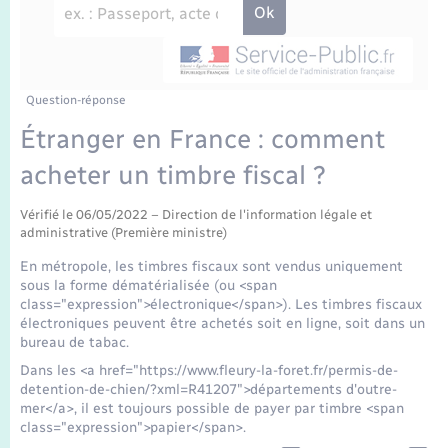
Enfants – Jeunes
Travaux - Autorisation d’occupation de l’espace
public
Transports scolaires
Mariage – PACS
Agenda
Etat-civil - Papiers - Citoyenneté
Parrainage civil
Plan interactif
Question-réponse
Logement - Urbanisme
Étranger en France : comment
Recensement
La Communauté de communes
acheter un timbre fiscal ?
Nouvel habitant
Concessions funéraires
Vérifié le 06/05/2022 – Direction de l'information légale et
Numérique
administrative (Première ministre)
En métropole, les timbres fiscaux sont vendus uniquement
Organisation d’événement
sous la forme dématérialisée (ou <span
class="expression">électronique</span>). Les timbres fiscaux
électroniques peuvent être achetés soit en ligne, soit dans un
Sécurité - Prévention
bureau de tabac.
Dans les <a href="https://www.fleury-la-foret.fr/permis-de-
detention-de-chien/?xml=R41207">départements d'outre-
Seniors
mer</a>, il est toujours possible de payer par timbre <span
class="expression">papier</span>.