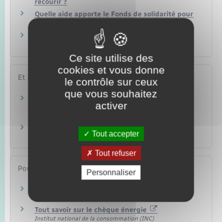
recourir ?
Quelle aide apporte le Fonds de solidarité pour
le logement (FSL) ?
Comment choisir ou changer de fournisseur
d'électricité ou de gaz ?
Ce site utilise des
cookies et vous donne
Et aussi
le contrôle sur ceux
que vous souhaitez
Aides au paiement des factures : eau,
activer
téléphone, électricité, gaz
Logement
Prime énergie "MaPrimeRénov'"
Tout accepter
Logement
Tout refuser
Pour en savoir plus
Personnaliser
Site dédié au chèque énergie
Ministère chargé du logement
Tout savoir sur le chèque énergie
Institut national de la consommation (INC)