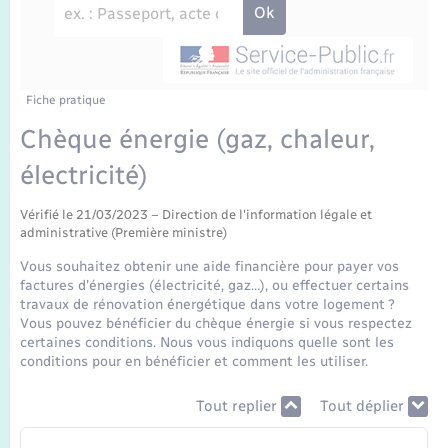
Enfants – Jeunes
Travaux - Autorisation d’occupation de l’espace
public
Transports scolaires
Mariage – PACS
Agenda
Etat-civil - Papiers - Citoyenneté
Parrainage civil
Plan interactif
Fiche pratique
Logement - Urbanisme
Chèque énergie (gaz, chaleur,
Recensement
La Communauté de communes
électricité)
Nouvel habitant
Concessions funéraires
Vérifié le 21/03/2023 – Direction de l'information légale et
Numérique
administrative (Première ministre)
Vous souhaitez obtenir une aide financière pour payer vos
Organisation d’événement
factures d'énergies (électricité, gaz…), ou effectuer certains
travaux de rénovation énergétique dans votre logement ?
Vous pouvez bénéficier du chèque énergie si vous respectez
Sécurité - Prévention
certaines conditions. Nous vous indiquons quelle sont les
conditions pour en bénéficier et comment les utiliser.
Seniors
Tout replier
Tout déplier