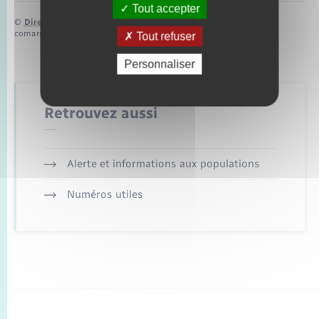
Tout accepter
©
Direction de l’information légale et administrative
comarquage developpé par
baseo.io
Tout refuser
Personnaliser
Retrouvez aussi
Alerte et informations aux populations
Numéros utiles