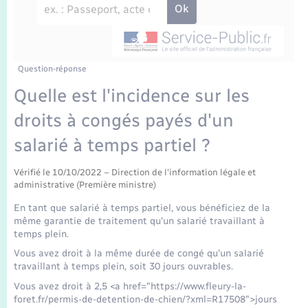
Enfants – Jeunes
Travaux - Autorisation d’occupation de l’espace
public
Transports scolaires
Mariage – PACS
Agenda
Etat-civil - Papiers - Citoyenneté
Parrainage civil
Plan interactif
Question-réponse
Logement - Urbanisme
Quelle est l'incidence sur les
Recensement
La Communauté de communes
droits à congés payés d'un
Nouvel habitant
salarié à temps partiel ?
Concessions funéraires
Numérique
Vérifié le 10/10/2022 – Direction de l'information légale et
administrative (Première ministre)
Organisation d’événement
En tant que salarié à temps partiel, vous bénéficiez de la
même garantie de traitement qu'un salarié travaillant à
Sécurité - Prévention
temps plein.
Vous avez droit à la même durée de congé qu'un salarié
travaillant à temps plein, soit 30 jours ouvrables.
Seniors
Vous avez droit à 2,5 <a href="https://www.fleury-la-
foret.fr/permis-de-detention-de-chien/?xml=R17508">jours