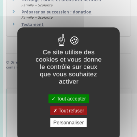
Famille – Scolarité
Préparer sa succession : donation
Famille – Scolarité
Testament
Famille – Scolarité
Ce site utilise des
cookies et vous donne
©
Direction de l’information légale et administrative
le contrôle sur ceux
comarquage developpé par
baseo.io
que vous souhaitez
activer
Tout accepter
Retrouvez aussi
Tout refuser
Personnaliser
Alerte et informations aux populations
Numéros utiles