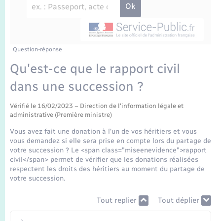
Enfants – Jeunes
Travaux - Autorisation d’occupation de l’espace
public
Transports scolaires
Mariage – PACS
Agenda
Etat-civil - Papiers - Citoyenneté
Parrainage civil
Plan interactif
Question-réponse
Logement - Urbanisme
Qu'est-ce que le rapport civil
Recensement
La Communauté de communes
dans une succession ?
Nouvel habitant
Concessions funéraires
Vérifié le 16/02/2023 – Direction de l'information légale et
Numérique
administrative (Première ministre)
Vous avez fait une donation à l'un de vos héritiers et vous
Organisation d’événement
vous demandez si elle sera prise en compte lors du partage de
votre succession ? Le <span class="miseenevidence">rapport
civil</span> permet de vérifier que les donations réalisées
Sécurité - Prévention
respectent les droits des héritiers au moment du partage de
votre succession.
Seniors
Tout replier
Tout déplier