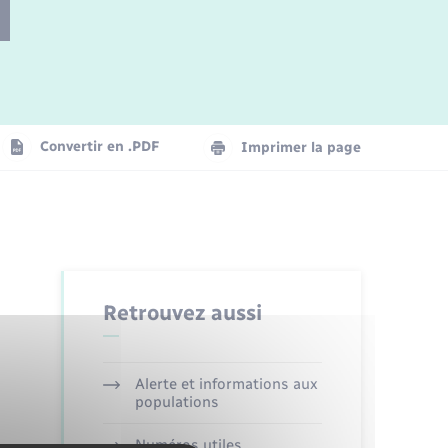
Parrainage civil
Plan interactif
Logement - Urbanisme
Convertir en .PDF
Imprimer la page
Organisation d’événement
Transports
Retrouvez aussi
Alerte et informations aux
populations
Numéros utiles