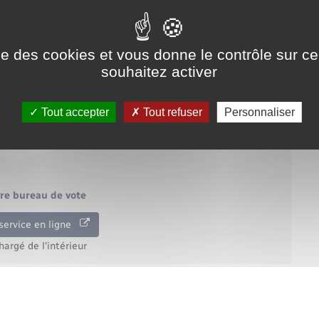
administrative (Première ministre)
nscription d'office ou inscription volontaire) ?
ise des cookies et vous donne le contrôle sur 
souhaitez activer
Tout accepter
Tout refuser
Personnaliser
otre bureau de vote
service en ligne
hargé de l'intérieur