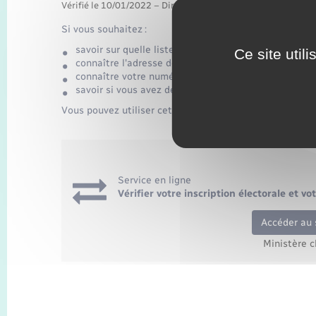
Vérifié le 10/01/2022 – Direction de l'information légale et 
Si vous souhaitez :
savoir sur quelle liste électorale vous êtes inscrit (i
Ce site util
connaître l'adresse de votre bureau de vote ?
connaître votre numéro national d'électeur ?
savoir si vous avez des procurations en cours ?
Vous pouvez utiliser cette démarche en ligne :
Service en ligne
Vérifier votre inscription électorale et v
Accéder au 
Ministère c