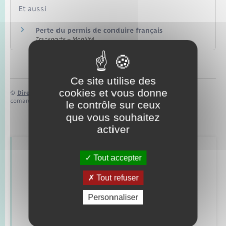
Et aussi
Perte du permis de conduire français
Transports – Mobilité
Ce site utilise des
cookies et vous donne
©
Direction de l’information légale et administrative
comarquage developpé par
baseo.io
le contrôle sur ceux
que vous souhaitez
activer
Retrouvez aussi
Tout accepter
Tout refuser
Alerte et informations aux populations
Personnaliser
Numéros utiles