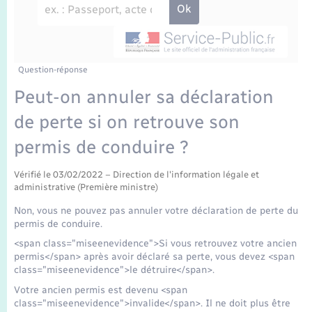
Enfants – Jeunes
Travaux - Autorisation d’occupation de l’espace
public
Transports scolaires
Mariage – PACS
Agenda
Etat-civil - Papiers - Citoyenneté
Parrainage civil
Plan interactif
Question-réponse
Logement - Urbanisme
Peut-on annuler sa déclaration
Recensement
La Communauté de communes
de perte si on retrouve son
Nouvel habitant
permis de conduire ?
Concessions funéraires
Numérique
Vérifié le 03/02/2022 – Direction de l'information légale et
administrative (Première ministre)
Organisation d’événement
Non, vous ne pouvez pas annuler votre déclaration de perte du
permis de conduire.
Sécurité - Prévention
<span class="miseenevidence">Si vous retrouvez votre ancien
permis</span> après avoir déclaré sa perte, vous devez <span
class="miseenevidence">le détruire</span>.
Seniors
Votre ancien permis est devenu <span
class="miseenevidence">invalide</span>. Il ne doit plus être