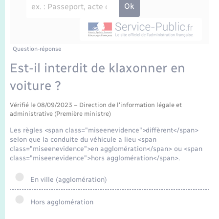
Enfants – Jeunes
Travaux - Autorisation d’occupation de l’espace
public
Transports scolaires
Mariage – PACS
Agenda
Etat-civil - Papiers - Citoyenneté
Parrainage civil
Plan interactif
Question-réponse
Logement - Urbanisme
Est-il interdit de klaxonner en
Recensement
La Communauté de communes
voiture ?
Nouvel habitant
Concessions funéraires
Vérifié le 08/09/2023 – Direction de l'information légale et
Numérique
administrative (Première ministre)
Les règles <span class="miseenevidence">diffèrent</span>
Organisation d’événement
selon que la conduite du véhicule a lieu <span
class="miseenevidence">en agglomération</span> ou <span
class="miseenevidence">hors agglomération</span>.
Sécurité - Prévention
En ville (agglomération)
Seniors
Hors agglomération