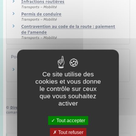
Infractions routières
Transports – Mobilité
Permis de conduire
Transports – Mobilité
Contravention au code de la route : paiement
de l'amende
Transports – Mobilité
Pour en savoir plus
Site de la sécurité routière
Ce site utilise des
Ministère chargé de l'intérieur
cookies et vous donne
le contrôle sur ceux
que vous souhaitez
activer
©
Direction de l’information légale et administrative
comarquage developpé par
baseo.io
Tout accepter
Tout refuser