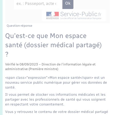
Enfants – Jeunes
Travaux - Autorisation d’occupation de l’espace
public
Transports scolaires
Mariage – PACS
Agenda
Etat-civil - Papiers - Citoyenneté
Parrainage civil
Plan interactif
Question-réponse
Logement - Urbanisme
Qu'est-ce que Mon espace
Recensement
La Communauté de communes
santé (dossier médical partagé)
Nouvel habitant
?
Concessions funéraires
Numérique
Vérifié le 08/09/2023 – Direction de l'information légale et
administrative (Première ministre)
Organisation d’événement
<span class="expression">Mon espace santé</span> est un
nouveau service public numérique pour gérer vos données de
Sécurité - Prévention
santé.
Il vous permet de stocker vos informations médicales et les
partager avec les professionnels de santé qui vous soignent
Seniors
en respectant votre consentement.
Vous y retrouvez le contenu de votre dossier médical partagé