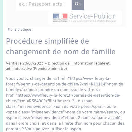
Enfants – Jeunes
Travaux - Autorisation d’occupation de l’espace
public
Transports scolaires
Mariage – PACS
Agenda
Etat-civil - Papiers - Citoyenneté
Parrainage civil
Plan interactif
Fiche pratique
Logement - Urbanisme
Procédure simplifiée de
Recensement
La Communauté de communes
changement de nom de famille
Nouvel habitant
Concessions funéraires
Vérifié le 20/07/2023 – Direction de l'information légale et
Numérique
administrative (Première ministre)
Vous voulez changer de <a href="https://www.fleury-la-
Organisation d’événement
foret.fr/permis-de-detention-de-chien/?xml=R10114">nom de
famille</a> pour prendre un nom issu de votre <a
href="https://www.fleury-la-foret.fr/permis-de-detention-de-
Sécurité - Prévention
chien/?xml=R38490">filiation</a> ? Le <span
class="miseenevidence">nom de votre père</span>, ou le
<span class="miseenevidence">nom de votre mère</span>, ou
Seniors
<span class="miseenevidence">leurs 2 noms</span> accolés
dans l'ordre choisi et dans la limite d'un nom pour chacun des
parents ? Vous pouvez utiliser la <span