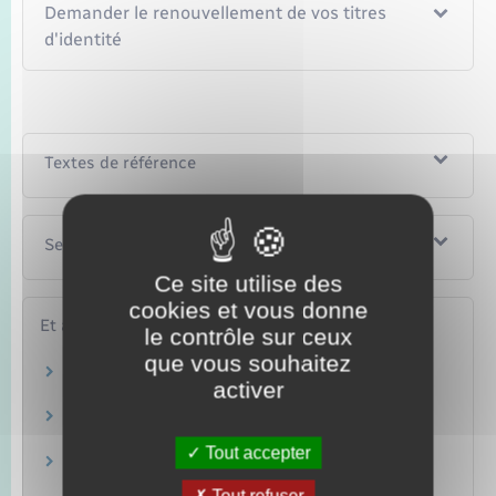
Demander le renouvellement de vos titres
d'identité
Textes de référence
Services en ligne et formulaires
Ce site utilise des
cookies et vous donne
Et aussi
le contrôle sur ceux
que vous souhaitez
Changement d'état civil
activer
Papiers – Citoyenneté – Élections
Nom et prénom
Papiers – Citoyenneté – Élections
Tout accepter
Actes d'état civil
Papiers – Citoyenneté – Élections