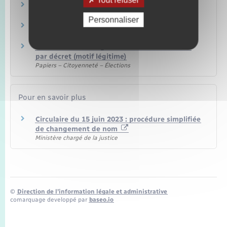
Tout refuser
Carte d'identité
Papiers – Citoyenneté – Élections
Personnaliser
Passeport
Papiers – Citoyenneté – Élections
Procédure de changement de nom de famille
par décret (motif légitime)
Papiers – Citoyenneté – Élections
Pour en savoir plus
Circulaire du 15 juin 2023 : procédure simplifiée
de changement de nom
Ministère chargé de la justice
©
Direction de l’information légale et administrative
comarquage developpé par
baseo.io